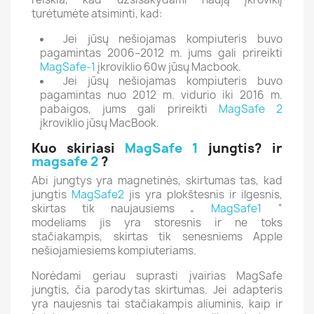
turėtumėte atsiminti, kad:
Jei jūsų nešiojamas kompiuteris buvo
pagamintas 2006–2012 m. jums gali prireikti
MagSafe-1
įkroviklio 60w jūsų Macbook.
Jei jūsų nešiojamas kompiuteris buvo
pagamintas nuo 2012 m. vidurio iki 2016 m.
pabaigos, jums gali prireikti
MagSafe 2
įkroviklio jūsų MacBook.
Kuo skiriasi
MagSafe 1
jungtis? ir
magsafe 2
?
Abi jungtys yra magnetinės, skirtumas tas, kad
jungtis
MagSafe2
jis yra plokštesnis ir ilgesnis,
skirtas tik naujausiems „
MagSafe1
“
modeliams jis yra storesnis ir ne toks
stačiakampis, skirtas tik senesniems Apple
nešiojamiesiems kompiuteriams.
Norėdami geriau suprasti įvairias MagSafe
jungtis, čia parodytas skirtumas.
Jei adapteris
yra naujesnis tai stačiakampis aliuminis, kaip ir