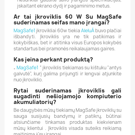
įskaitant ekrano dydį ir pagaminimo metus.
Ar tai įkroviklis 60 W Su MagSafe
suderinamas seifas mano įrangai?
MagSafe1
įkrovikliai 60w tiekia
AleluÁ
buvo plačiai
išbandyti.
Įkroviklis yra ne tik patikimas ir
kokybiškas, bet ir atitinka visus Europos kokybės
standartus bei pramonės reikalaujamas gaires.
Kas įeina perkant produktą?
„
MagSafe1
“ įkroviklis tiekiamas su kištuku "antys
galvutė", kurį galima prijungti ir lengvai atjunkite
nuo įkroviklio.
Rytai suderinamas įkroviklis gali
sugadinti nešiojamojo kompiuterio
akumuliatorių?
Be daugybės mūsų tiekiamų MagSafe įkroviklių su
sauga susijusių bandymų ir patikrų, būtinai
atsiunčiame tinkamas produktas kiekvienam
mūsų klientui
.
Įkroviklis visada suteiks reikiamą
maitinimą jūsų įrangai.