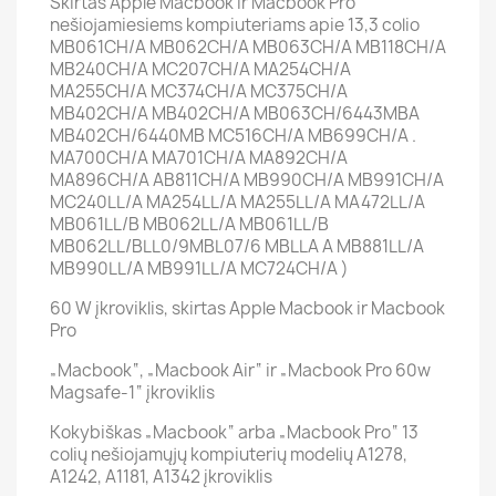
Skirtas Apple Macbook ir Macbook Pro
nešiojamiesiems kompiuteriams apie
13,3 colio
MB061CH/A MB062CH/A MB063CH/A MB118CH/A
MB240CH/A MC207CH/A MA254CH/A
MA255CH/A MC374CH/A MC375CH/A
MB402CH/A MB402CH/A MB063CH/6443MBA
MB402CH/6440MB MC516CH/A MB699CH/A .
MA700CH/A MA701CH/A MA892CH/A
MA896CH/A AB811CH/A MB990CH/A MB991CH/A
MC240LL/A MA254LL/A MA255LL/A MA472LL/A
MB061LL/B MB062LL/A MB061LL/B
MB062LL/BLL0/9MBL07/6 MBLLA A MB881LL/A
MB990LL/A MB991LL/A MC724CH/A
)
60 W įkroviklis, skirtas Apple Macbook ir Macbook
Pro
„Macbook“, „Macbook Air“ ir „Macbook Pro 60w
Magsafe-1“ įkroviklis
Kokybiškas „Macbook“ arba „Macbook Pro“ 13
colių nešiojamųjų kompiuterių modelių A1278,
A1242, A1181, A1342 įkroviklis