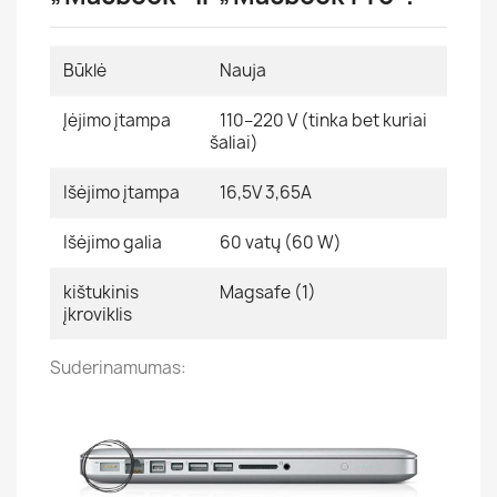
Būklė
Nauja
Įėjimo įtampa
110–220 V (tinka bet kuriai
šaliai)
Išėjimo įtampa
16,5V 3,65A
Išėjimo galia
60 vatų (60 W)
kištukinis
Magsafe (1)
įkroviklis
Suderinamumas: