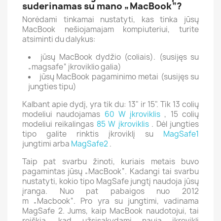
suderinamas su mano „MacBook“?
Norėdami tinkamai nustatyti, kas tinka jūsų
MacBook nešiojamajam kompiuteriui, turite
atsiminti du dalykus:
jūsų MacBook dydžio (coliais). (susijęs su
„magsafe“ įkroviklio galia)
jūsų MacBook pagaminimo metai (susijęs su
jungties tipu)
Kalbant apie dydį, yra tik du: 13" ir 15". Tik 13 colių
modeliui naudojamas
60 W įkroviklis
, 15 colių
modeliui reikalingas
85 W įkroviklis
. Dėl jungties
tipo
galite rinktis įkroviklį su
MagSafe1
jungtimi arba
MagSafe2
.
Taip pat svarbu žinoti, kuriais metais buvo
pagamintas jūsų „MacBook“.
Kadangi tai svarbu
nustatyti, kokio tipo MagSafe jungtį naudoja jūsų
įranga.
Nuo pat pabaigos nuo 2012
m
„Macbook“. Pro yra su jungtimi, vadinama
MagSafe 2.
Jums, kaip MacBook naudotojui, tai
reiškia, kad užsisakydami naują įkroviklį