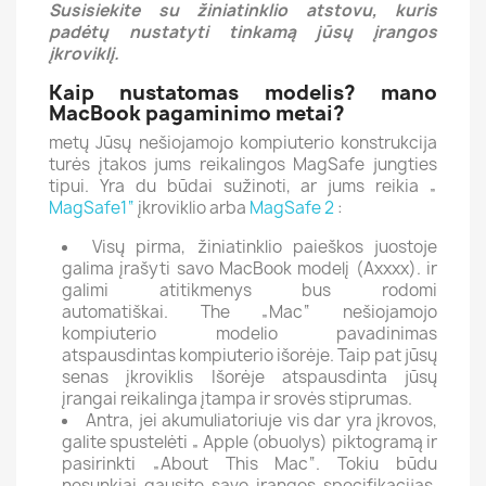
Susisiekite su žiniatinklio atstovu, kuris
padėtų nustatyti tinkamą jūsų įrangos
įkroviklį.
Kaip nustatomas modelis? mano
MacBook pagaminimo metai?
metų Jūsų nešiojamojo kompiuterio konstrukcija
turės įtakos jums reikalingos MagSafe jungties
tipui.
Yra du būdai sužinoti, ar jums reikia „
MagSafe1“
įkroviklio arba
MagSafe 2
:
Visų pirma, žiniatinklio paieškos juostoje
galima įrašyti savo MacBook modelį (Axxxx). ir
galimi atitikmenys bus rodomi
automatiškai.
The „Mac“ nešiojamojo
kompiuterio modelio pavadinimas
atspausdintas kompiuterio išorėje.
Taip pat jūsų
senas įkroviklis Išorėje atspausdinta jūsų
įrangai reikalinga įtampa ir srovės stiprumas.
Antra, jei akumuliatoriuje vis dar yra įkrovos,
galite spustelėti „ Apple (obuolys) piktogramą ir
pasirinkti „About This Mac“.
Tokiu būdu
nesunkiai gausite savo įrangos specifikacijas,