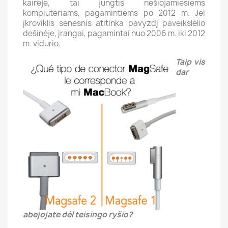
kairėje, tai jungtis nešiojamiesiems
kompiuteriams, pagamintiems po 2012 m.
Jei
įkroviklis senesnis atitinka pavyzdį paveikslėlio
dešinėje, įrangai, pagamintai nuo 2006 m. iki 2012
m. vidurio.
Taip vis
dar
abejojate dėl teisingo ryšio?