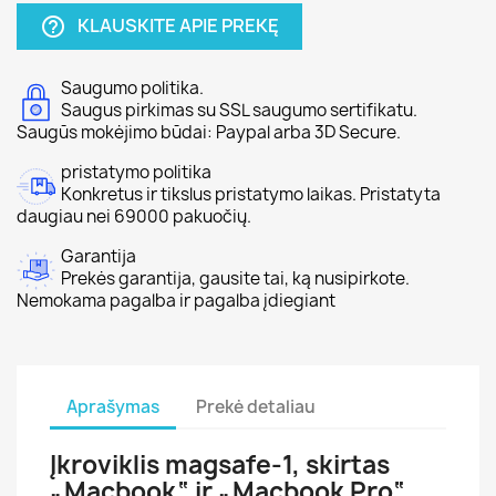
KLAUSKITE APIE PREKĘ
help_outline
Saugumo politika.
Saugus pirkimas su SSL saugumo sertifikatu.
Saugūs mokėjimo būdai: Paypal arba 3D Secure.
pristatymo politika
Konkretus ir tikslus pristatymo laikas. Pristatyta
daugiau nei 69000 pakuočių.
Garantija
Prekės garantija, gausite tai, ką nusipirkote.
Nemokama pagalba ir pagalba įdiegiant
Aprašymas
Prekė detaliau
Įkroviklis magsafe-1, skirtas
„Macbook“ ir „Macbook Pro“.