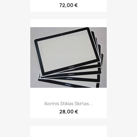
72,00 €
Išorinis Stiklas Skirtas...
28,00 €