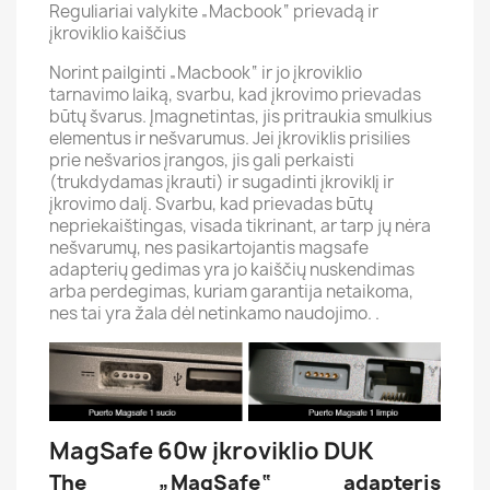
Reguliariai valykite „Macbook“ prievadą ir
įkroviklio kaiščius
Norint pailginti „Macbook“ ir jo įkroviklio
tarnavimo laiką, svarbu, kad įkrovimo prievadas
būtų švarus. Įmagnetintas, jis pritraukia smulkius
elementus ir nešvarumus. Jei įkroviklis prisilies
prie nešvarios įrangos, jis gali perkaisti
(trukdydamas įkrauti) ir sugadinti įkroviklį ir
įkrovimo dalį. Svarbu, kad prievadas būtų
nepriekaištingas, visada tikrinant, ar tarp jų nėra
nešvarumų, nes pasikartojantis magsafe
adapterių gedimas yra jo kaiščių nuskendimas
arba perdegimas, kuriam garantija netaikoma,
nes tai yra žala dėl netinkamo naudojimo. .
MagSafe 60w įkroviklio DUK
The „MagSafe“ adapteris