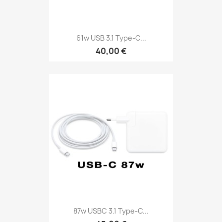
61w USB 3.1 Type-C...
40,00 €
87w USBC 3.1 Type-C...