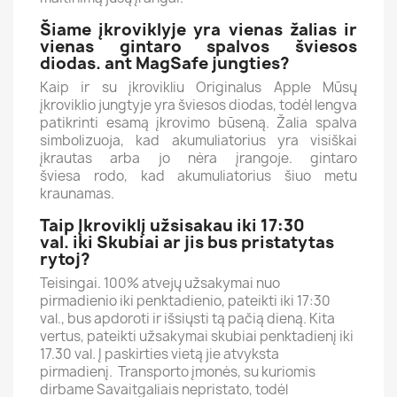
Šiame įkroviklyje yra vienas žalias ir
vienas gintaro spalvos šviesos
diodas. ant MagSafe jungties?
Kaip ir su įkrovikliu Originalus Apple Mūsų
įkroviklio jungtyje yra šviesos diodas, todėl lengva
patikrinti esamą įkrovimo būseną.
Žalia spalva
simbolizuoja, kad akumuliatorius yra visiškai
įkrautas arba jo nėra įrangoje.
gintaro
šviesa rodo, kad akumuliatorius šiuo metu
kraunamas.
Taip Įkroviklį užsisakau iki 17:30
val. iki Skubiai ar jis bus pristatytas
rytoj?
Teisingai. 100% atvejų užsakymai nuo
pirmadienio iki penktadienio, pateikti iki 17:30
val., bus apdoroti ir išsiųsti tą pačią dieną. Kita
vertus, pateikti užsakymai skubiai penktadienį iki
17.30 val. Į paskirties vietą jie atvyksta
pirmadienį. Transporto įmonės, su kuriomis
dirbame Savaitgaliais nepristato, todėl