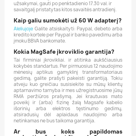
užsakymai, gauti po penktadienio 17.30 val. ir
savaitgalį pristatytas kitos savaitės antradienį.
Kaip galiu sumokėti už 60 W adapterį?
Aleliujoje
Galite atsiskaityti: Paypal, debeto arba
kredito kortele per Paypal ir banko pavedimu arba
įmoku BBVA bankomate.
Kokia MagSafe įkroviklio garantija?
Tai firminiai įkrovikliai. ir atitinka aukščiausius
kokybės standartus. Per pirmuosius 12 naudojimo
mėnesių aptikus gamyklinį transformatoriaus
gedimą, galite prašyti pakeisti garantiją.
Tokiu
atveju kuo greičiau susisiekite su mūsų klientų
aptarnavimo tarnyba ir mes užregistruosime jūsų
RMA peržiūros prašymą. Jei krautuvas mato
poveikį ir (arba) fizinę žalą Magsafe kabelio
išorinių arba elektros tęstinumo gedimų,
atsiradusių dėl aplaidaus naudojimo arba
netinkamas ne bus taikoma garantija.
Ar bus koks papildomas