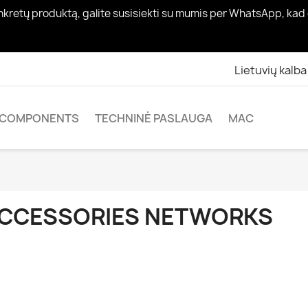
nkretų produktą, galite susisiekti su mumis per WhatsApp, kad
Lietuvių kalba
COMPONENTS
TECHNINĖ PASLAUGA
MAC
CCESSORIES NETWORKS