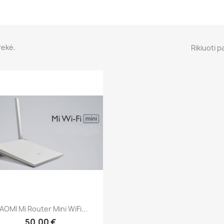
rekė.
Rikiuoti p
Greita peržiūra

IAOMI Mi Router Mini WiFi...
50,00 €