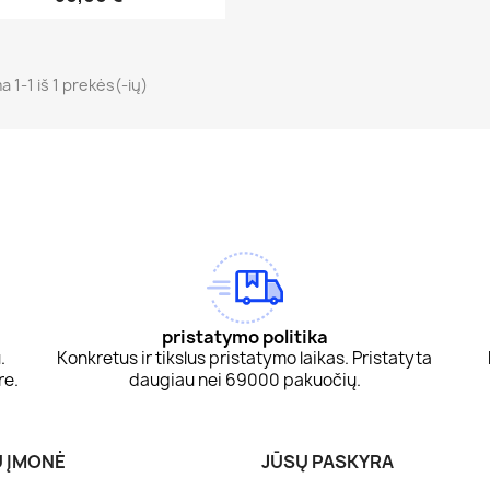
 1-1 iš 1 prekės(-ių)
am
Tok
pristatymo politika
.
Konkretus ir tikslus pristatymo laikas. Pristatyta
re.
daugiau nei 69000 pakuočių.
 ĮMONĖ
JŪSŲ PASKYRA