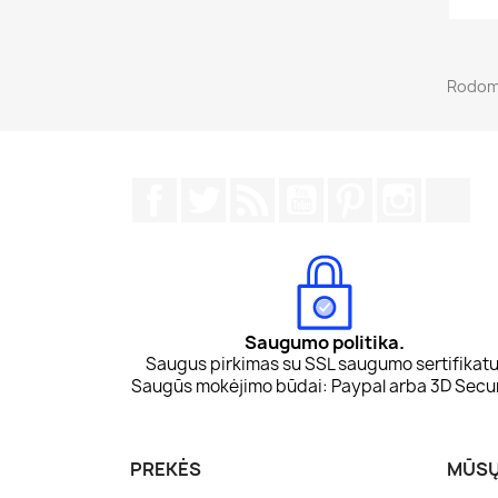
Rodoma
Facebook
Twitter
RSS
YouTube
Pinterest
Instagr
Tik
Saugumo politika.
Saugus pirkimas su SSL saugumo sertifikatu
Saugūs mokėjimo būdai: Paypal arba 3D Secu
PREKĖS
MŪSŲ