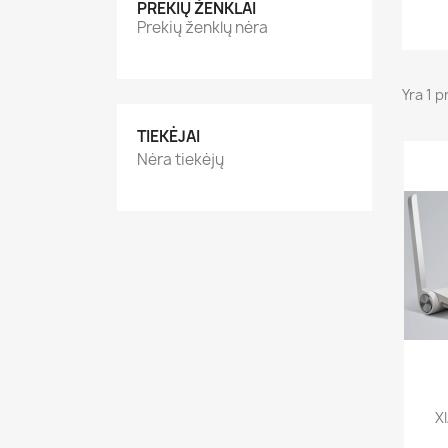
PREKIŲ ŽENKLAI
Prekių ženklų nėra
Yra 1 p
TIEKĖJAI
Nėra tiekėjų
X