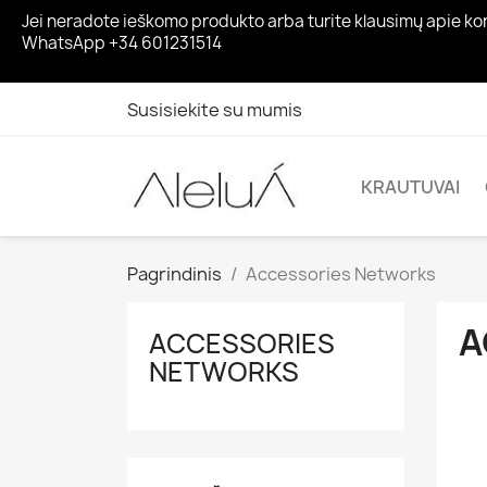
Jei neradote ieškomo produkto arba turite klausimų apie ko
WhatsApp +34 601231514
Susisiekite su mumis
KRAUTUVAI
Pagrindinis
Accessories Networks
A
ACCESSORIES
NETWORKS