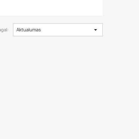

agal:
Aktualumas