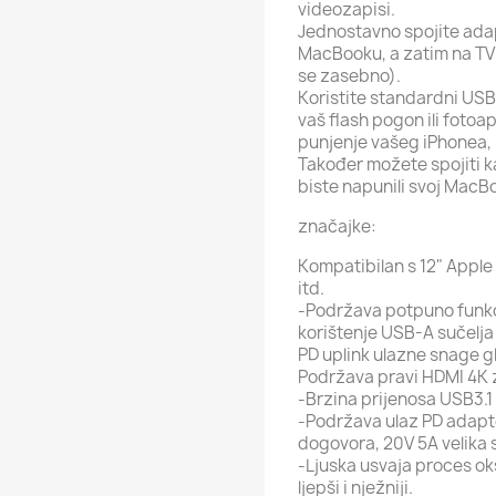
videozapisi.
Jednostavno spojite ada
MacBooku, a zatim na TV 
se zasebno).
Koristite standardni USB 
vaš flash pogon ili fotoap
punjenje vašeg iPhonea, i
Također možete spojiti k
biste napunili svoj MacB
značajke:
Kompatibilan s 12" Apple
itd.
-Podržava potpuno funkc
korištenje USB-A sučelja 
PD uplink ulazne snage g
Podržava pravi HDMI 4K 
-Brzina prijenosa USB3.1 
-Podržava ulaz PD adapte
dogovora, 20V 5A velika 
-Ljuska usvaja proces ok
ljepši i nježniji.