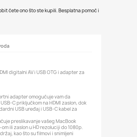
bit ćete ono što ste kupili. Besplatna pomoć i
zvoda
DMI digitalni AV i USB OTG i adapter za
portni adapter omogućuje vam da
USB-C priključkom na HDMI zaslon, dok
dardni USB uređaj i USB-C kabel za
ćuje preslikavanje vašeg MacBook
om ili zaslon u HD rezoluciji do 1080p.
žaj, kao što su filmovi i snimljeni