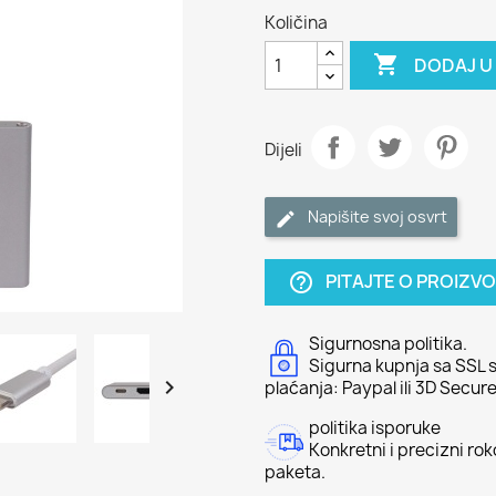
Količina

DODAJ U
Dijeli
Napišite svoj ​​osvrt
PITAJTE O PROIZV
help_outline
Sigurnosna politika.
Sigurna kupnja sa SSL s

plaćanja: Paypal ili 3D Secure
politika isporuke
Konkretni i precizni ro
paketa.