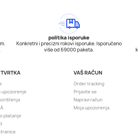
politika isporuke
om.
Konkretni i precizni rokovi isporuke. Isporučeno
.
više od 69000 paketa.
k
 TVRTKA
VAŠ RAČUN
e
Order tracking
o upozorenje
Prijavite se
korištenja
Napravi račun
uÁ
Moja upozorenja
o plaćanje
kt
tranice