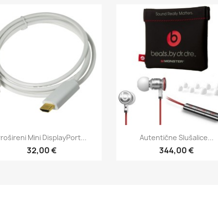
Brzi pregled
Brzi pregled


rošireni Mini DisplayPort...
Autentične Slušalice...
32,00 €
344,00 €
am
Tok