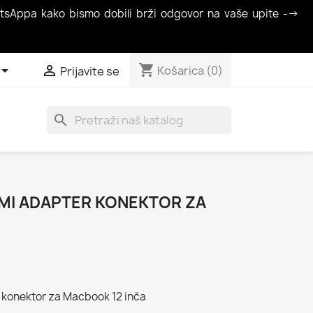
atsAppa kako bismo dobili brži odgovor na vaše upite -->
shopping_cart


Košarica
(0)
Prijavite se
search
DMI ADAPTER KONEKTOR ZA
konektor za Macbook 12 inča