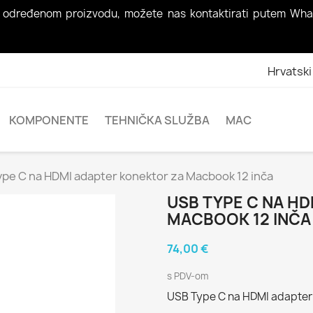
nja o određenom proizvodu, možete nas kontaktirati putem Wh
Hrvatski
KOMPONENTE
TEHNIČKA SLUŽBA
MAC
pe C na HDMI adapter konektor za Macbook 12 inča
USB TYPE C NA H
MACBOOK 12 INČA
74,00 €
s PDV-om
USB Type C na HDMI adapter 