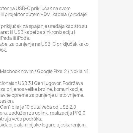
pter na USB-C priključak na svom
ili projektor putem HDMI kabela (prodaje
priključak za spajanje uređaja kao što su
arat ili USB kabel za sinkronizaciju i
Pada ili iPoda.
abel za punjenje na USB-C priključak kako
ook.
 Macbook novim / Google Pixel 2 / Nokia N1
ionalan USB 3.1 Gen1 ugovor. Podržava
za prijenos velike brzine, komunikacije,
lavne opreme za punjenje u isto vrijeme.
zaslon.
Gen1 bila je 10 puta veća od USB 2.0
ra, zadužen za uplink, realizacija PD2.0
struja veća podrška.
sidacije aluminijske legure pjeskarenjem,