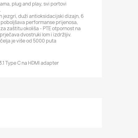
ama, plug and play, svi portovi
.
 jezgri, duži antioksidacijski dizajn, 6
i, poboljšava performanse prijenosa,
l za zaštitu okoliša - PTE otpornost na
sprječava dvostruki lom i izdržljiv.
učelja je više od 5000 puta
 3.1 Type C na HDMI adapter