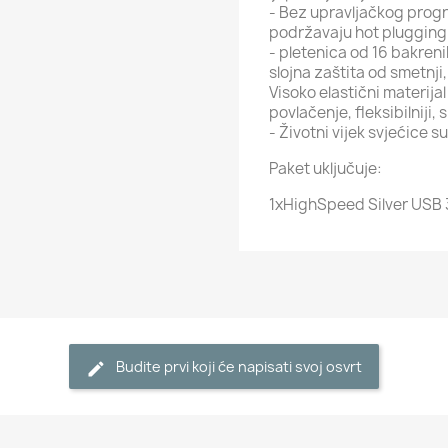
- Bez upravljačkog progr
podržavaju hot plugging
- pletenica od 16 bakrenih
slojna zaštita od smetnj
Visoko elastični materija
povlačenje, fleksibilniji, 
- Životni vijek svjećice s
Paket uključuje:
1xHighSpeed ​​Silver USB
Budite prvi koji će napisati svoj osvrt