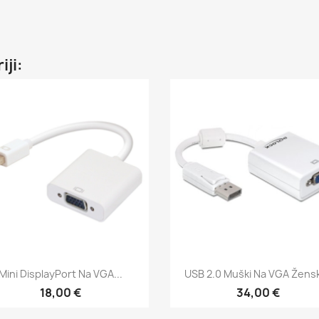
iji:
Brzi pregled
Brzi pregled


Mini DisplayPort Na VGA...
USB 2.0 Muški Na VGA Ženski
18,00 €
34,00 €