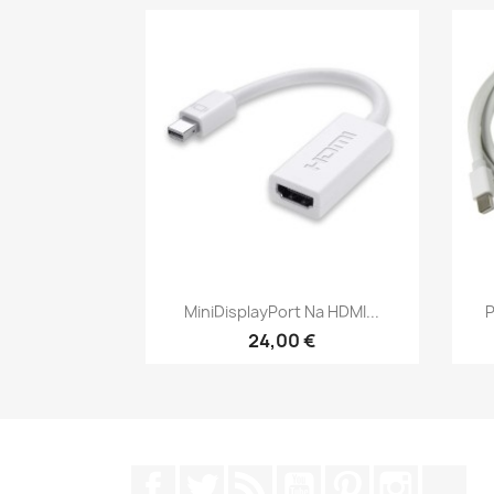
Brzi pregled

MiniDisplayPort Na HDMI...
P
24,00 €
Facebook
Twitter
Rss
YouTube
Pinterest
Instagr
Tik