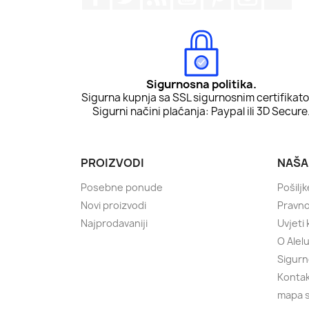
Sigurnosna politika.
Sigurna kupnja sa SSL sigurnosnim certifikat
Sigurni načini plaćanja: Paypal ili 3D Secure
PROIZVODI
NAŠA
Posebne ponude
Pošiljk
Novi proizvodi
Pravn
Najprodavaniji
Uvjeti 
O Alel
Sigurn
Konta
mapa s