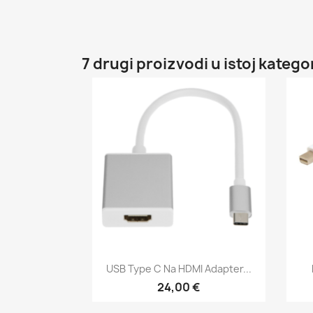
7 drugi proizvodi u istoj kategor
Brzi pregled

USB Type C Na HDMI Adapter...
24,00 €