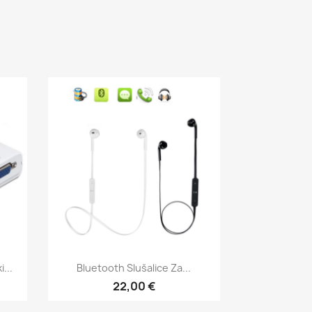
Brzi pregled

...
Bluetooth Slušalice Za...
22,00 €