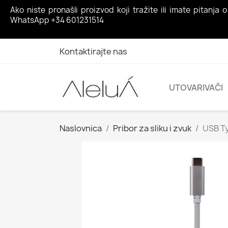
Ako niste pronašli proizvod koji tražite ili imate pita
WhatsApp +34 601231514
Kontaktirajte nas
UTOVARIVAČI
Naslovnica
Pribor za sliku i zvuk
USB Ty