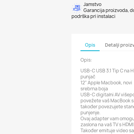
Jamstvo
Garancija proizvoda, do
podrška pri instalaci
Opis
Detalji proi
Opis:
USB-C USB 3.1 Tip C na H
punjač
12" Apple Macbook, novi
srebrna boja
USB-C digitalni AV više
povežete vaš MacBook s 
također povezujete stan
punjenje.
Ovaj adapter vam omogu
zaslona na vaš TV s HDMI-
Također emituje video sadr