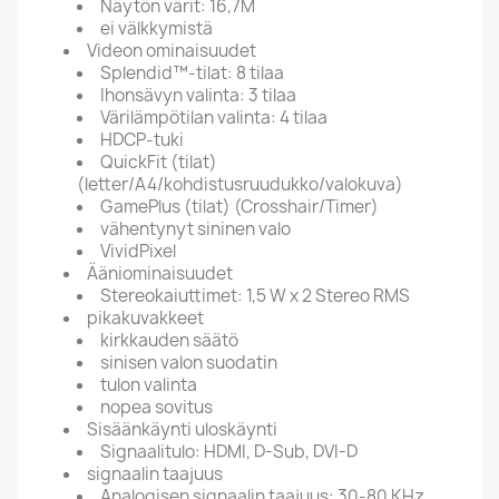
Näytön värit: 16,7M
ei välkkymistä
Videon ominaisuudet
Splendid™-tilat: 8 tilaa
Ihonsävyn valinta: 3 tilaa
Värilämpötilan valinta: 4 tilaa
HDCP-tuki
QuickFit (tilat)
(letter/A4/kohdistusruudukko/valokuva)
GamePlus (tilat) (Crosshair/Timer)
vähentynyt sininen valo
VividPixel
Ääniominaisuudet
Stereokaiuttimet: 1,5 W x 2 Stereo RMS
pikakuvakkeet
kirkkauden säätö
sinisen valon suodatin
tulon valinta
nopea sovitus
Sisäänkäynti uloskäynti
Signaalitulo: HDMI, D-Sub, DVI-D
signaalin taajuus
Analogisen signaalin taajuus: 30-80 KHz