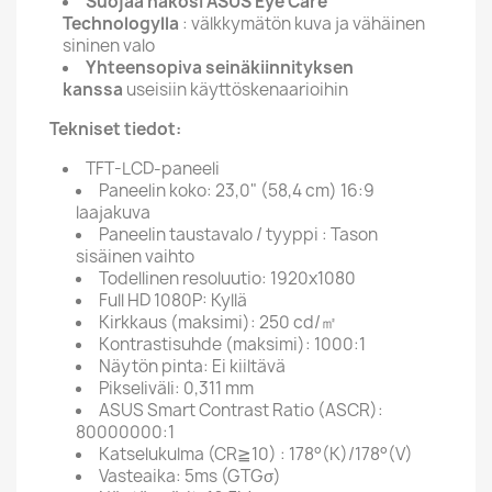
Suojaa näkösi ASUS Eye Care
Technologylla
: välkkymätön kuva ja vähäinen
sininen valo
Yhteensopiva seinäkiinnityksen
kanssa
useisiin käyttöskenaarioihin
Tekniset tiedot:
TFT-LCD-paneeli
Paneelin koko: 23,0" (58,4 cm) 16:9
laajakuva
Paneelin taustavalo / tyyppi : Tason
sisäinen vaihto
Todellinen resoluutio: 1920x1080
Full HD 1080P: Kyllä
Kirkkaus (maksimi): 250 cd/㎡
Kontrastisuhde (maksimi): 1000:1
Näytön pinta: Ei kiiltävä
Pikseliväli: 0,311 mm
ASUS Smart Contrast Ratio (ASCR):
80000000:1
Katselukulma (CR≧10) : 178°(K)/178°(V)
Vasteaika: 5ms (GTGσ)