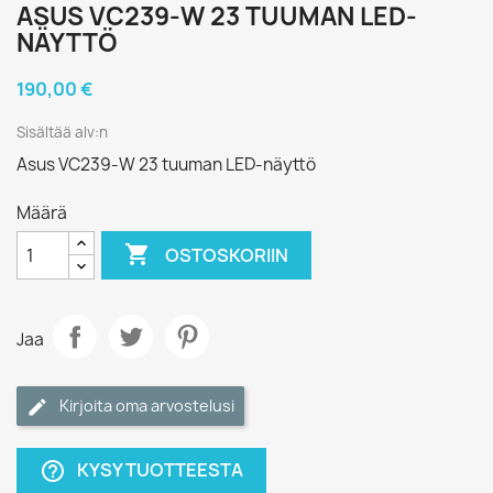
ASUS VC239-W 23 TUUMAN LED-
NÄYTTÖ
190,00 €
Sisältää alv:n
Asus VC239-W 23 tuuman LED-näyttö
Määrä

OSTOSKORIIN
Jaa
Kirjoita oma arvostelusi
KYSY TUOTTEESTA
help_outline