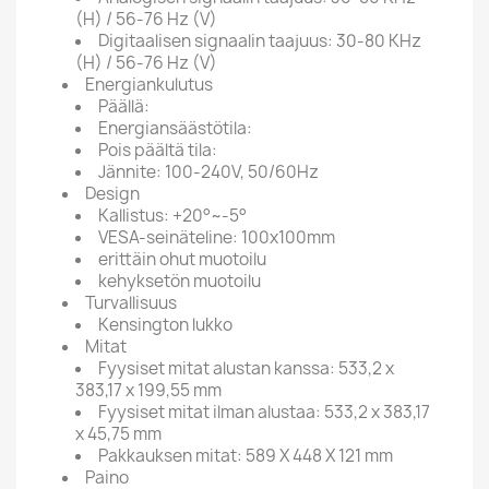
(H) / 56-76 Hz (V)
Digitaalisen signaalin taajuus: 30-80 KHz
(H) / 56-76 Hz (V)
Energiankulutus
Päällä:
Energiansäästötila:
Pois päältä tila:
Jännite: 100-240V, 50/60Hz
Design
Kallistus: +20°~-5°
VESA-seinäteline: 100x100mm
erittäin ohut muotoilu
kehyksetön muotoilu
Turvallisuus
Kensington lukko
Mitat
Fyysiset mitat alustan kanssa: 533,2 x
383,17 x 199,55 mm
Fyysiset mitat ilman alustaa: 533,2 x 383,17
x 45,75 mm
Pakkauksen mitat: 589 X 448 X 121 mm
Paino