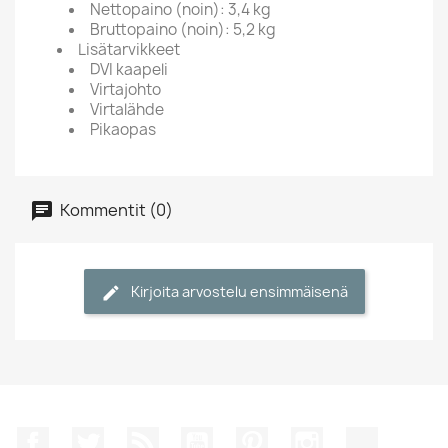
Nettopaino (noin): 3,4 kg
Bruttopaino (noin): 5,2 kg
Lisätarvikkeet
DVI kaapeli
Virtajohto
Virtalähde
Pikaopas
Kommentit (0)
Kirjoita arvostelu ensimmäisenä
Facebook
Twitter
Rss
YouTube
Pinterest
Instagram
TikTok