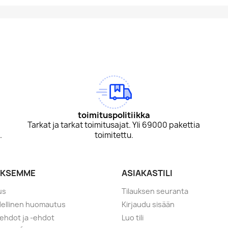
am
Tok
toimituspolitiikka
Tarkat ja tarkat toimitusajat. Yli 69000 pakettia
.
toimitettu.
YKSEMME
ASIAKASTILI
us
Tilauksen seuranta
ellinen huomautus
Kirjaudu sisään
ehdot ja -ehdot
Luo tili