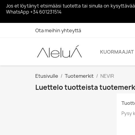
Jos et löytänyt etsimääsi tuotetta tai sinulla on kysyttä
WhatsApp +34 601231514
Ota meihin yhteyttä
KUORMAAJAT
Etusivulle
Tuotemerkit
NEVIR
Luettelo tuotteista tuotemerk
Tuotte
Pysy k