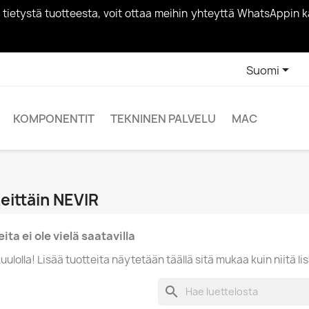
vää tietystä tuotteesta, voit ottaa meihin yhteyttä WhatsApp

Suomi
KOMPONENTIT
TEKNINEN PALVELU
MAC
eittäin NEVIR
ita ei ole vielä saatavilla
uulolla! Lisää tuotteita näytetään täällä sitä mukaa kuin niitä li
search