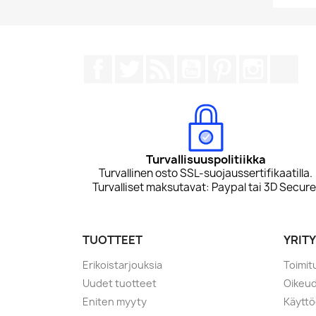
Facebook
Twitter
Rss
YouTube
Pinterest
Instagr
Tik
Turvallisuuspolitiikka
Turvallinen osto SSL-suojaussertifikaatilla.
Turvalliset maksutavat: Paypal tai 3D Secure
TUOTTEET
YRIT
Erikoistarjouksia
Toimit
Uudet tuotteet
Oikeud
Eniten myyty
Käyttö