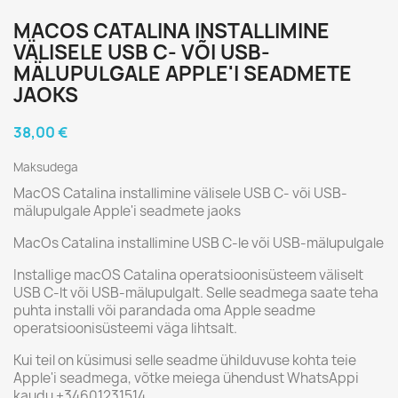
MACOS CATALINA INSTALLIMINE
VÄLISELE USB C- VÕI USB-
MÄLUPULGALE APPLE'I SEADMETE
JAOKS
38,00 €
Maksudega
MacOS Catalina installimine välisele USB C- või USB-
mälupulgale Apple'i seadmete jaoks
MacOs Catalina installimine USB C-le või USB-mälupulgale
Installige macOS Catalina operatsioonisüsteem väliselt
USB C-lt või USB-mälupulgalt. Selle seadmega saate teha
puhta installi või parandada oma Apple seadme
operatsioonisüsteemi väga lihtsalt.
Kui teil on küsimusi selle seadme ühilduvuse kohta teie
Apple'i seadmega, võtke meiega ühendust WhatsAppi
kaudu +34601231514