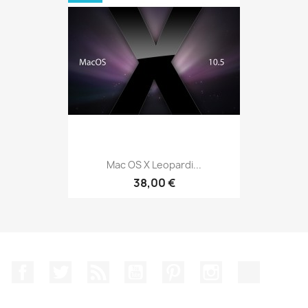
Mac OS X Leopardi...
38,00 €
Facebook
Twitter
Rss
YouTube
Pinterest
Instagram
TikTok