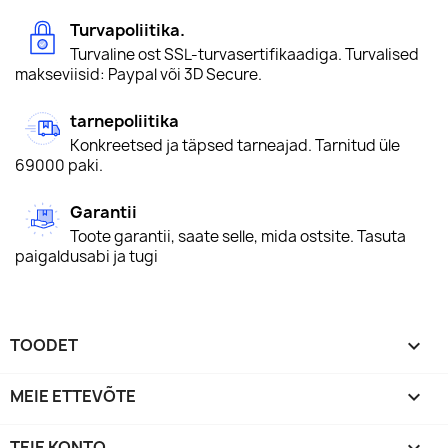
Turvapoliitika.
Turvaline ost SSL-turvasertifikaadiga. Turvalised
makseviisid: Paypal või 3D Secure.
tarnepoliitika
Konkreetsed ja täpsed tarneajad. Tarnitud üle
69000 paki.
Garantii
Toote garantii, saate selle, mida ostsite. Tasuta
paigaldusabi ja tugi
TOODET

MEIE ETTEVÕTE

TEIE KONTO