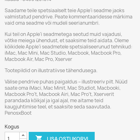
Saadame teile spetsiaalselt teie Apple'i seadme jaoks
valmistatud pendrive. Peate kommentaaridesse märkima
vaid oma seadme või mudeli seerianumbri.
Kui teil on Apple'i seadmetega seotud muid vajadusi,
võtke meiega ühendust, et saaksime teid aidata. Oleme
kõikidele Apple'i seadmetele spetsialiseerunud tehnikud:
iMac, Mac Mini, Mac Studio, Macbook, Macbook Pro,
Macbook Air, Mac Pro, Xserver
Tootepildid on illustratiivse tähendusega.
Välise pendrive puhas paigaldus – illustreeriv pilt. Nüüd
saate oma iMaci, Mac Minit, Mac Studiot, Macbooki,
Macbook Pro't, Macbook Airi, Mac Pro't, Xserverit
parandada kõikjal ja igal ajal, me aitame teid
kaugjuhtimise teel, et saaksite seda saavutada.
PenosxBoot
Kogus

LISA OSTUKORVI