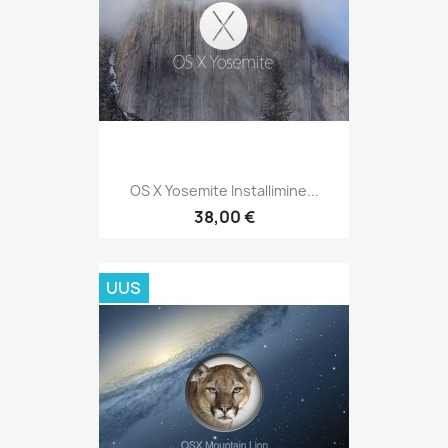
OS X Yosemite Installimine...
38,00 €
UUS