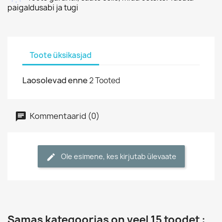
paigaldusabi ja tugi
Toote üksikasjad
Laosolevad enne
2 Tooted
Kommentaarid (0)
Ole esimene, kes kirjutab ülevaate
Samas kategoorias on veel 15 toodet :