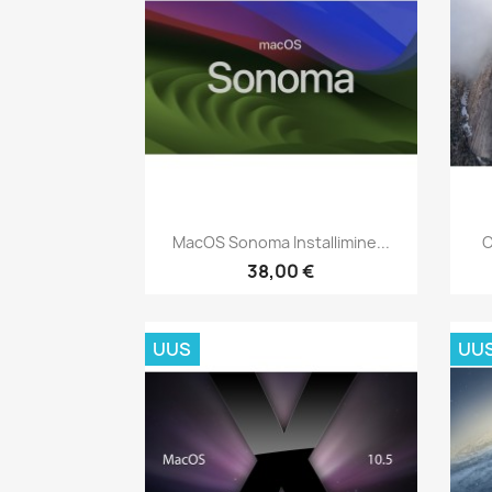
Kiirvaade

MacOS Sonoma Installimine...
O
38,00 €
UUS
UU