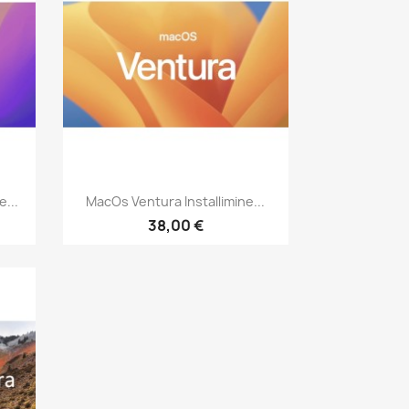
Kiirvaade

...
MacOs Ventura Installimine...
38,00 €