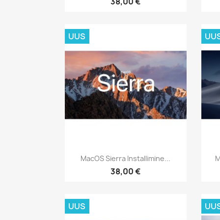
38,00 €
UUS
UU
Kiirvaade

MacOS Sierra Installimine...
M
38,00 €
UUS
UU