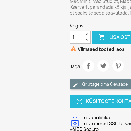
Mac Minit, Mac Studiot, Macb
Xserverit parandada kõikjal ja
et saaksite seda saavutada.
Kogus

LISA OS

Viimased tooted laos
Jaga
Kirjutage oma ülevaade
KÜSI TOOTE KOHT
help_outline
Turvapoliitika.
Turvaline ost SSL-turva
või 3D Secure.