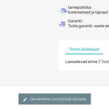
tarnepoliitika
Konkreetsed ja täpsed 
Garantii
Toote garantii, saate se
Toote üksikasjad
Laosolevad enne
3 Too
Ole esimene, kes kirjutab ülevaate