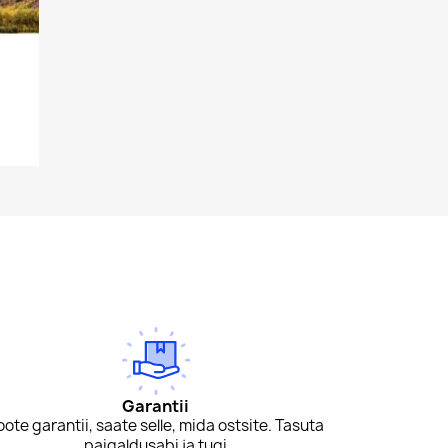
Garantii
oote garantii, saate selle, mida ostsite. Tasuta
paigaldusabi ja tugi