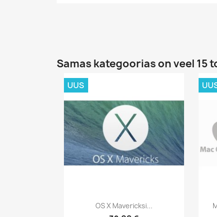
Samas kategoorias on veel 15 t
UUS
UU
Kiirvaade

OS X Mavericksi...
M