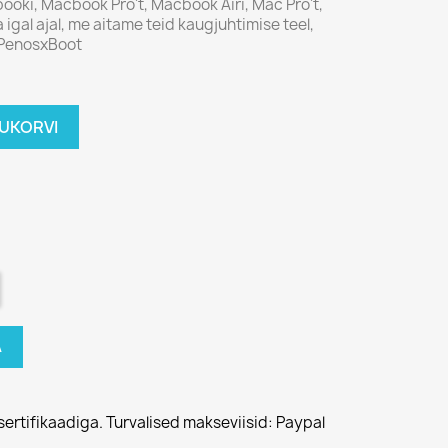
ooki, Macbook Pro't, Macbook Airi, Mac Pro't,
 igal ajal, me aitame teid kaugjuhtimise teel,
 PenosxBoot
TUKORVI
A
sertifikaadiga. Turvalised makseviisid: Paypal