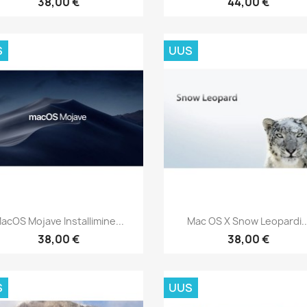
38,00 €
44,00 €
S
UUS
Kiirvaade
Kiirvaade


acOS Mojave Installimine...
Mac OS X Snow Leopardi..
38,00 €
38,00 €
S
UUS