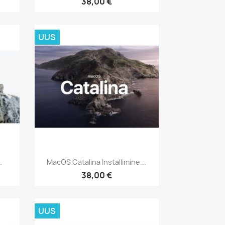
38,00 €
UUS
Kiirvaade

.
MacOS Catalina Installimine...
38,00 €
UUS