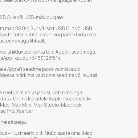
älisele USB C- või USB-mälupulgale Apple'i
USB C-le või USB-mälupulgale
em macOS Big Sur väliselt USB C-lt või USB-
saate teha puhta installi või parandada oma
teemi väga lihtsalt.
adme ühilduvuse kohta teie Apple'i seadmega,
tsAppi kaudu +34601231514
teie Apple'i seadme jaoks valmistatud
idesse märkima vaid oma seadme või mudeli
ga seotud muid vajadusi, võtke meiega
idata. Oleme kõikidele Apple'i seadmetele
 iMac, Mac Mini, Mac Studio, Macbook,
ac Pro, Xserver
 tähendusega.
us – illustreeriv pilt. Nüüd saate oma iMaci,