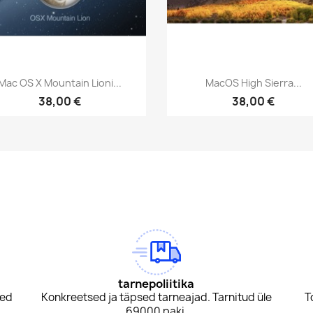
Kiirvaade
Kiirvaade


Mac OS X Mountain Lioni...
MacOS High Sierra...
38,00 €
38,00 €
am
Tok
tarnepoliitika
sed
Konkreetsed ja täpsed tarneajad. Tarnitud üle
T
69000 paki.