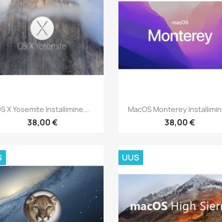
Kiirvaade
Kiirvaade


S X Yosemite Installimine...
MacOS Monterey Installimine
38,00 €
38,00 €
S
UUS