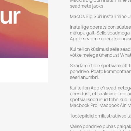
MacOs Big Suri installimine v
seadmete jaoks
MacOs Big Suri installimine 
Installige operatsioonisüste
mälupulgalt. Selle seadmega 
Apple seadme operatsioonisüs
Kui teil on küsimusi selle se
võtke meiega ühendust Wha
Saadame teile spetsiaalselt 
pendrive. Peate kommentaar
seerianumbri.
Kui teil on Apple'i seadmete
ühendust, et saaksime teid a
spetsialiseerunud tehnikud:
Macbook Pro, Macbook Air, M
Tootepildid on illustratiivse
Välise pendrive puhas paigald