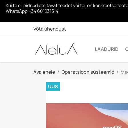
Kui te ei leidnud otsitavat toodet või teil on konkreetse 
WhatsApp +34 601231514
Võta ühendust
LAADURID
Avalehele
Operatsioonisüsteemid
Mac
UUS