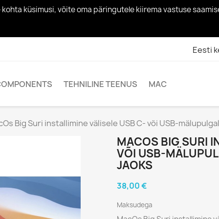
toote kohta küsimusi, võite oma päringutele kiirema vastuse sa
Eesti k
COMPONENTS
TEHNILINE TEENUS
MAC
Os Big Suri installimine välisele USB C- või USB-mälupulga
MACOS BIG SURI I
VÕI USB-MÄLUPUL
JAOKS
38,00 €
Maksudega