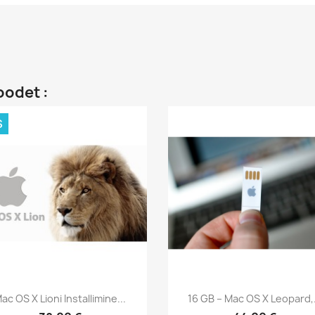
oodet :
S
Kiirvaade
Kiirvaade


ac OS X Lioni Installimine...
16 GB – Mac OS X Leopard,.