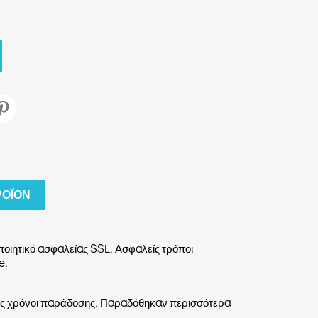
ΡΟΪΌΝ
οιητικό ασφαλείας SSL. Ασφαλείς τρόποι
e.
είς χρόνοι παράδοσης. Παραδόθηκαν περισσότερα