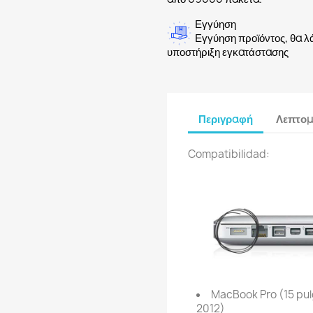
Εγγύηση
Εγγύηση προϊόντος, θα λ
υποστήριξη εγκατάστασης
Περιγραφή
Λεπτομ
Compatibilidad:
MacBook Pro (15 pul
2012)