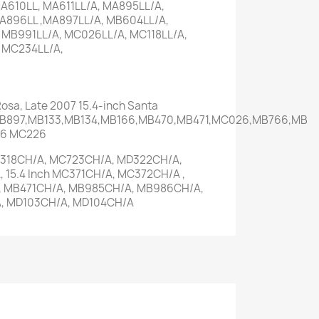
A610LL, MA611LL/A, MA895LL/A,
A896LL ,MA897LL/A, MB604LL/A,
 MB991LL/A, MC026LL/A, MC118LL/A,
 MC234LL/A,
osa, Late 2007 15.4-inch Santa
B897,MB133,MB134,MB166,MB470,MB471,MC026,MB766,MB
86 MC226
18CH/A, MC723CH/A, MD322CH/A,
15.4 Inch MC371CH/A, MC372CH/A ,
, MB471CH/A, MB985CH/A, MB986CH/A,
, MD103CH/A, MD104CH/A