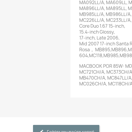
MA092LL/A, MA609LL, M
MA896LL/A, MA895LL, M
MB985LL/A, MB986LL/A,
MC226LL/A, MC233LL/A,
Core Duo 1.67 15-inch,
15.4-inch Glossy,
17-inch, Late 2006,
Mid 2007 17-inch Santa R
Rosa， MB895,MB896,M
604,MC118,MB985,MB9
MACBOOK POR 85W: MD3
MC721CH/A, MC373CH/A, 
MB470CH/A, MC847LL/A
MC026CH/A, MC118CH/A
Γράψτε την πρώτη κριτική