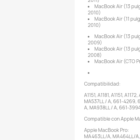
2011)
MacBook Air (13 pul
2010)
MacBook Air (11 pul
2010)
MacBook Air (13 pul
2009)
MacBook Air (13 pul
2008)
MacBook Air (CTO Pr
Compatibilidad:
A1151, A1181, A1151, A1172
MA537LL / A, 661-4269, 
A, MA938LL / A, 661-399
Compatible con Apple Ma
Apple MacBook Pro:
MA463LL/A, MA464LL/A,