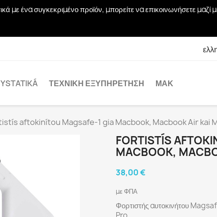
χετικά με ένα συγκεκριμένο προϊόν, μπορείτε να επικοινωνήσετε μα
ελλ
YSTATIKÁ
ΤΕΧΝΙΚΉ ΕΞΥΠΗΡΈΤΗΣΗ
ΜΑΚ
tistís aftokinítou Magsafe-1 gia Macbook, Macbook Air kai
FORTISTÍS AFTOKI
MACBOOK, MACBO
38,00 €
με ΦΠΑ
Φορτιστής αυτοκινήτου Magsa
Pro