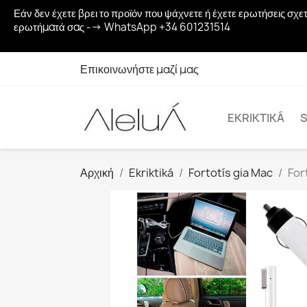
Εάν δεν έχετε βρει το προϊόν που ψάχνετε ή έχετε ερωτήσεις σ
ερωτήματά σας --> WhatsApp +34 601231514
Επικοινωνήστε μαζί μας
EKRIKTIKÁ
S
Αρχική
Ekriktiká
Fortotís gia Mac
For