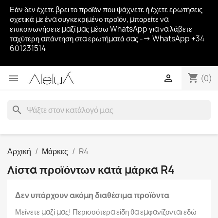
Εάν δεν έχετε βρει το προϊόν που ψάχνετε ή έχετε ερωτήσεις
σχετικά με ένα συγκεκριμένο προϊόν, μπορείτε να
επικοινωνήσετε μαζί μας μέσω WhatsApp για να λάβετε
ταχύτερη απάντηση στα ερωτήματά σας --> WhatsApp +34
601231514
shopping_cart


(0)
search
Αρχική
Μάρκες
R4
Λίστα προϊόντων κατά μάρκα R4
Δεν υπάρχουν ακόμη διαθέσιμα προϊόντα
Μείνετε μαζί μας! Περισσότερα είδη θα εμφανίζονται εδώ