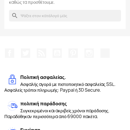
καθώς τα προσθέτουμε.
search
Facebook
Twitter
RSS
YouTube
Pinterest
Instagram
TikTok
Πολιτική ασφαλείας.
Ασφαλής αγορά με πιστοποιητικό ασφαλείας SSL.
Ασφαλείς τρόποι πληρωμής: Paypal ή 3D Secure.
πολιτική παράδοσης
Συγκεκριμένοι και ακριβείς χρόνοι παράδοσης.
Παραδόθηκαν περισσότερα από 69000 πακέτα.
Εγγύηση