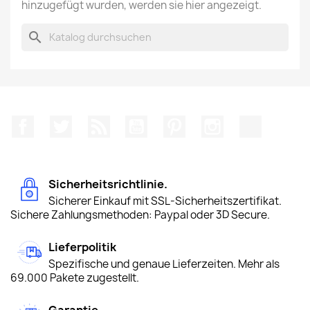
hinzugefügt wurden, werden sie hier angezeigt.
search
Facebook
Twitter
RSS
YouTube
Pinterest
Instagram
TikTok
Sicherheitsrichtlinie.
Sicherer Einkauf mit SSL-Sicherheitszertifikat.
Sichere Zahlungsmethoden: Paypal oder 3D Secure.
Lieferpolitik
Spezifische und genaue Lieferzeiten. Mehr als
69.000 Pakete zugestellt.
Garantie