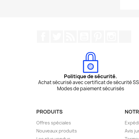
Facebook
Twitter
Rss
YouTube
Pinterest
Instagr
Tik
Politique de sécurité.
Achat sécurisé avec certificat de sécurité SS
Modes de paiement sécurisés
PRODUITS
NOTR
Offres spéciales
Expédi
Nouveaux produits
Avis ju
Les plus vendus
Termes