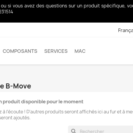
z ou si vous avez des questions sur un produit spécifique, 
231514
França
COMPOSANTS
SERVICES
MAC
que B-Move
 produit disponible pour le moment
 à l'écoute ! D'autres produits seront affichés ici au fur et à m
 seront ajoutés.
search