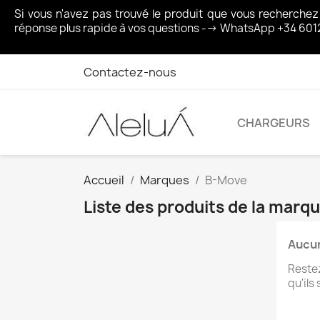
Si vous n'avez pas trouvé le produit que vous recherche
réponse plus rapide à vos questions --> WhatsApp +34 601
Contactez-nous
CHARGEURS
Accueil
Marques
B-Move
Liste des produits de la mar
Aucun
Restez
qu'ils