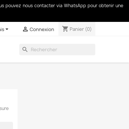
vous pouvez nous contacter via WhatsApp pour obtenir une
shopping_cart


Panier
(0)
is
Connexion
search
esure