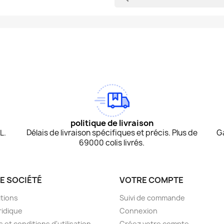
am
Tok
politique de livraison
L.
Délais de livraison spécifiques et précis. Plus de
G
69000 colis livrés.
E SOCIÉTÉ
VOTRE COMPTE
tions
Suivi de commande
ridique
Connexion
 et conditions d'utilisation.
Créez votre compte