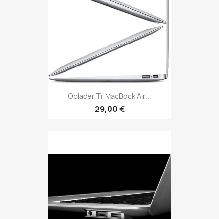
Oplader Til MacBook Air...
29,00 €