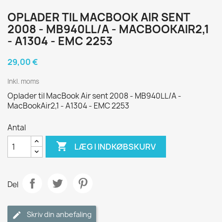
OPLADER TIL MACBOOK AIR SENT
2008 - MB940LL/A - MACBOOKAIR2,1
- A1304 - EMC 2253
29,00 €
Inkl. moms
Oplader til MacBook Air sent 2008 - MB940LL/A -
MacBookAir2,1 - A1304 - EMC 2253
Antal

LÆG I INDKØBSKURV
Del
Skriv din anbefaling