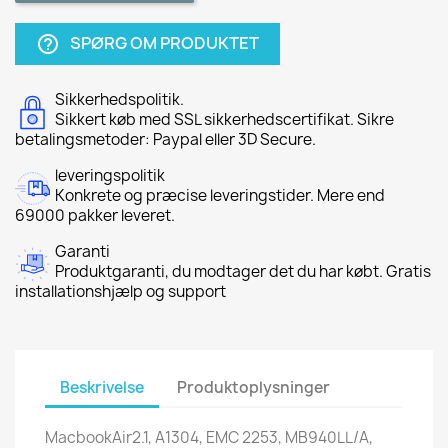
SPØRG OM PRODUKTET
help_outline
Sikkerhedspolitik.
Sikkert køb med SSL sikkerhedscertifikat. Sikre
betalingsmetoder: Paypal eller 3D Secure.
leveringspolitik
Konkrete og præcise leveringstider. Mere end
69000 pakker leveret.
Garanti
Produktgaranti, du modtager det du har købt. Gratis
installationshjælp og support
Beskrivelse
Produktoplysninger
MacbookAir2.1, A1304, EMC 2253, MB940LL/A,