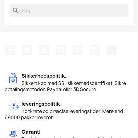
search
Facebook
Twitter
Rss
YouTube
Pinterest
Instagram
TikTok
Sikkerhedspolitik.
Sikkert køb med SSL sikkerhedscertifikat. Sikre
betalingsmetoder: Paypal eller 3D Secure.
leveringspolitik
Konkrete og præcise leveringstider. Mere end
69000 pakker leveret.
Garanti