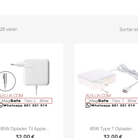
26 varer.
Sorter ef
Vis her
Vis her


85W Oplader Til Apple...
85W Type T Oplader...
32,00 €
32,00 €