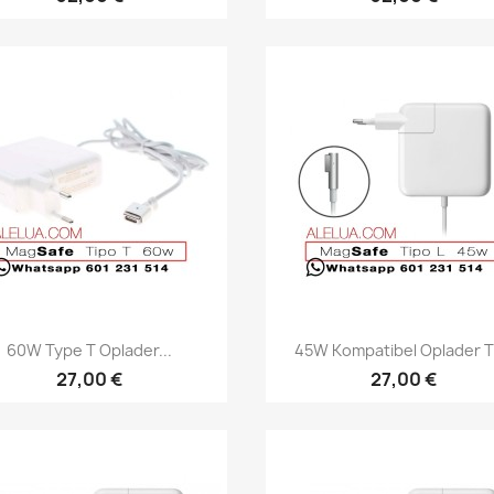
Vis her
Vis her


60W Type T Oplader...
45W Kompatibel Oplader Til
27,00 €
27,00 €