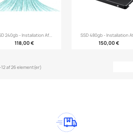
Vis her
Vis her


D 240gb - Installation Af...
SSD 480gb - Installation Af
118,00 €
150,00 €
1-12 af 26 element(er)
am
Tok