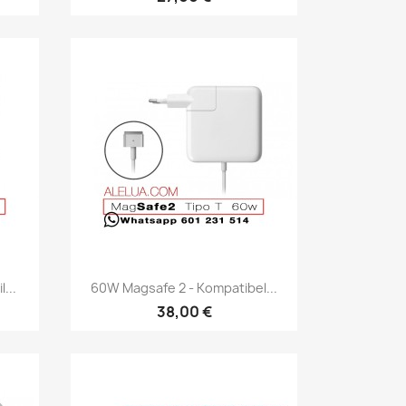
Vis her

...
60W Magsafe 2 - Kompatibel...
38,00 €