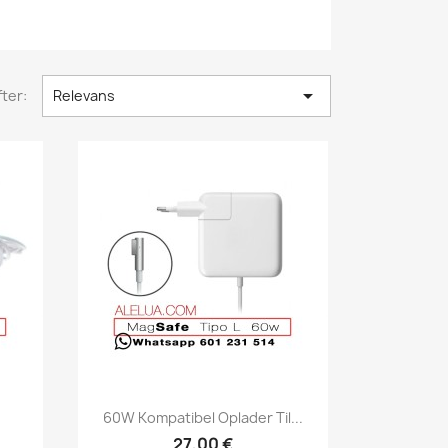

ter:
Relevans
Vis her

60W Kompatibel Oplader Til...
27,00 €