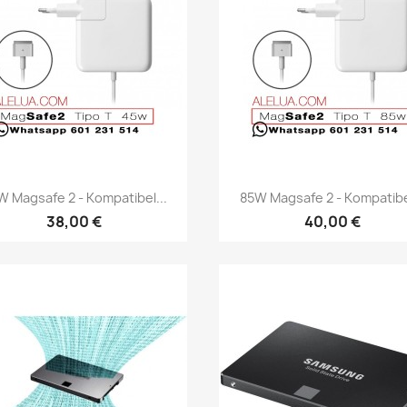
Vis her
Vis her


W Magsafe 2 - Kompatibel...
85W Magsafe 2 - Kompatibel
38,00 €
40,00 €