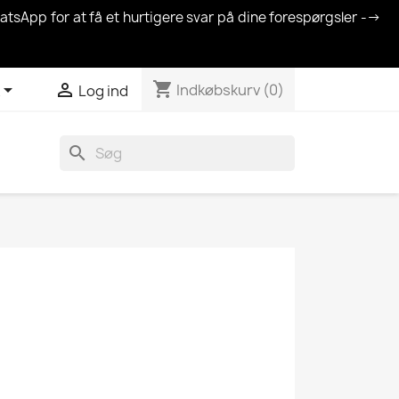
atsApp for at få et hurtigere svar på dine forespørgsler -->
shopping_cart


Indkøbskurv
(0)
Log ind
search