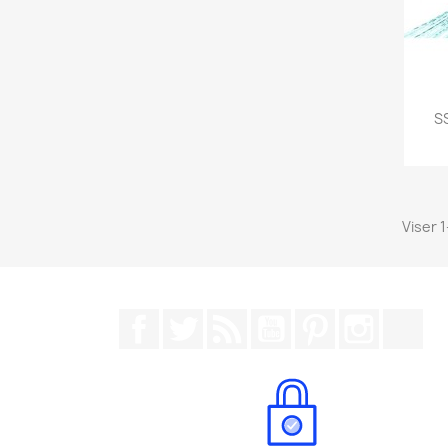
SS
Viser 
Facebook
Twitter
Rss
YouTube
Pinterest
Instagr
Tik