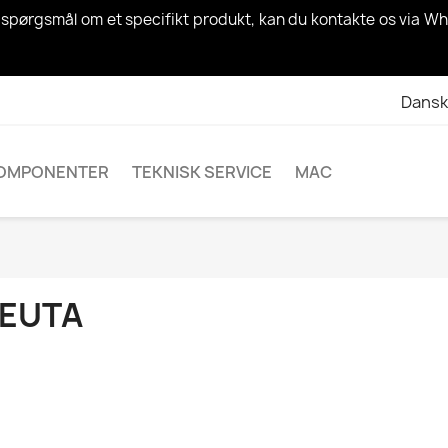
ar spørgsmål om et specifikt produkt, kan du kontakte os via Wh
Dansk
OMPONENTER
TEKNISK SERVICE
MAC
EUTA