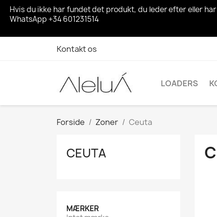
Hvis du ikke har fundet det produkt, du leder efter eller h
WhatsApp +34 601231514
Kontakt os
LOADERS
K
Forside
Zoner
Ceuta
C
CEUTA
MÆRKER