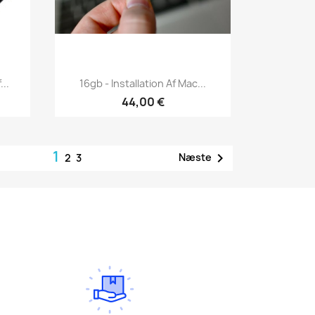
Vis her

...
16gb - Installation Af Mac...
44,00 €
1

Næste
2
3