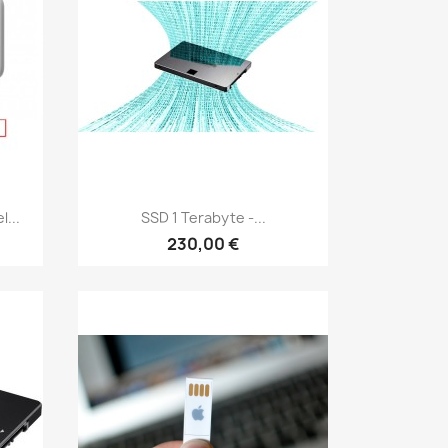
Vis her

...
SSD 1 Terabyte -...
230,00 €