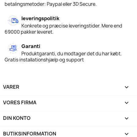
betalingsmetoder: Paypal eller 3D Secure.
leveringspolitik
Konkrete og præcise leveringstider. Mere end
69000 pakker leveret.
Garanti
Produktgaranti, du modtager det du har købt.
Gratis installationshjælp og support
VARER

VORES FIRMA

DIN KONTO

BUTIKSINFORMATION
keyboard_arrow_down