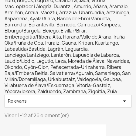
Ebro, Burgos, Logroño, Calahorra, Jaca, Vitoria
Mac-oplader i Alegría-Dulantzi, Amurrio, Añana, Aramaio,
Armiñón, Arraia-Maeztu, Arrazua-Ubarrundia, Artziniega,
Asparrena, Ayala/Aiara, Baños de Ebro/Mañueta,
Barrundia, Berantevilla, Bernedo, Campezo/Kanpezu,
Elburgo/Burgelu, Elciego, Elvillar/Bilar,
Erriberagoitia/Ribera Alta, Harana/Valle de Arana, Iruña
Oka/Iruña de Oca, Iruraiz, Gauna, Kripan, Kuartango,
Labastida/Bastida, Lagrán, Laguardia,
Lanciego/Lantziego, Lantarón, Lapuebla de Labarca,
Laudio/Llodio, Legutio, Leza, Moreda de Álava, Navaridas,
Okondo, Oyón-Oion, Peñacerrada-Urizaharra, Ribera
Baja/Erribera Beitia, Salvatierra/Agurain, Samaniego, San
Millán/Donemiliaga, Urkabustaiz, Valdegovía, Gaubea,
Villabuena de Álava/Eskuernaga, Vitoria-Gasteiz,
Yécora/Iekora, Zalduondo, Zambrana, Zigoitia, Zuia

Relevans
Viser 1-12 af 26 element(er)