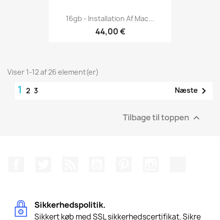
16gb - Installation Af Mac...
44,00 €
Viser 1-12 af 26 element(er)
1

Næste
2
3
Tilbage til toppen

Facebook
Twitter
Rss
YouTube
Pinterest
Instagram
TikTok
Sikkerhedspolitik.
Sikkert køb med SSL sikkerhedscertifikat. Sikre