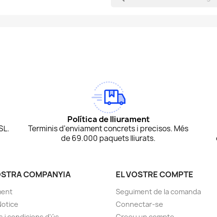
am
Tok
Política de lliurament
SL.
Terminis d'enviament concrets i precisos. Més
de 69.000 paquets lliurats.
OSTRA COMPANYIA
EL VOSTRE COMPTE
ment
Seguiment de la comanda
Notice
Connectar-se
 i condicions d'ús.
Creeu un compte