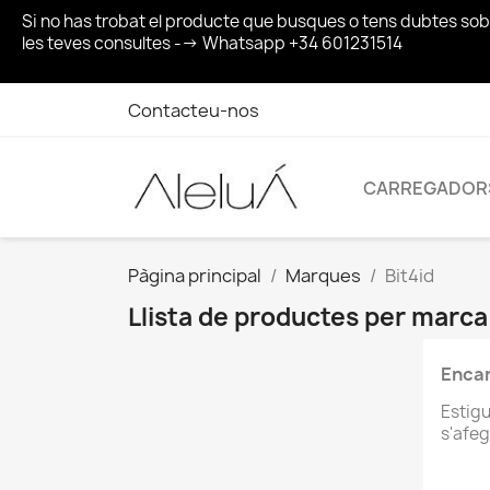
Si no has trobat el producte que busques o tens dubtes so
les teves consultes --> Whatsapp +34 601231514
Contacteu-nos
CARREGADOR
Pàgina principal
Marques
Bit4id
Llista de productes per marca
Encar
Estig
s'afeg