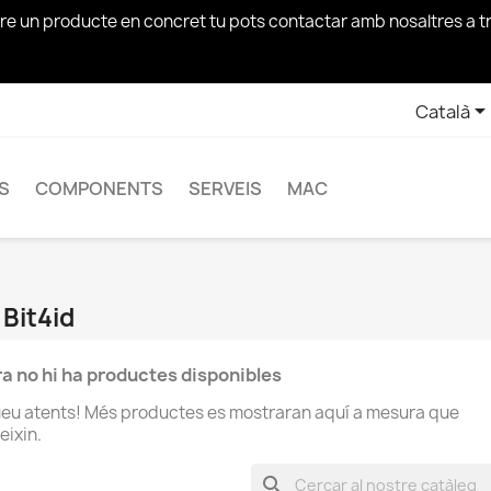
bre un producte en concret tu pots contactar amb nosaltres a 
Català
S
COMPONENTS
SERVEIS
MAC
 Bit4id
a no hi ha productes disponibles
ueu atents! Més productes es mostraran aquí a mesura que
eixin.
search