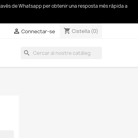
través de Whatsapp per obtenir una resposta més ràpida a
shopping_cart


Cistella
(0)
Connectar-se
search