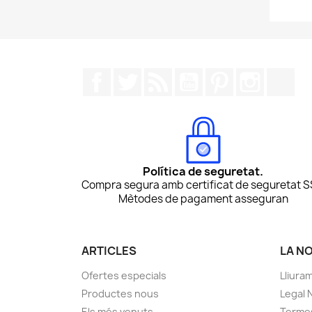
Facebook
Twitter
RSS
YouTube
Pinterest
Instagr
Tik
Política de seguretat.
Compra segura amb certificat de seguretat S
Mètodes de pagament asseguran
ARTICLES
LA N
Ofertes especials
Lliura
Productes nous
Legal 
Els més venuts
Termes