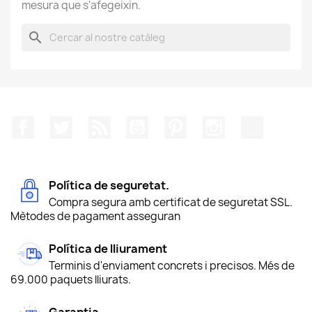
mesura que s'afegeixin.
search
Facebook
Twitter
RSS
YouTube
Pinterest
Instagram
TikTok
Política de seguretat.
Compra segura amb certificat de seguretat SSL.
Mètodes de pagament asseguran
Política de lliurament
Terminis d'enviament concrets i precisos. Més de
69.000 paquets lliurats.
Garantia