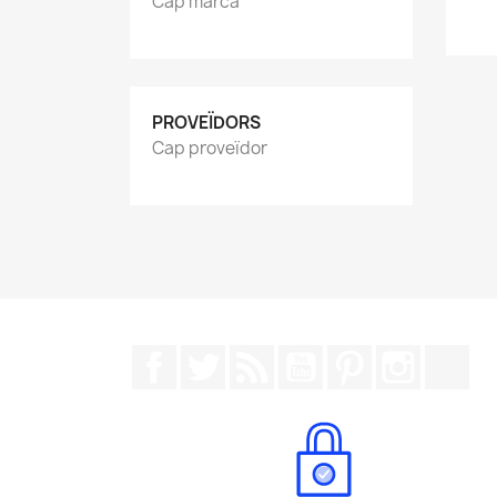
Cap marca
PROVEÏDORS
Cap proveïdor
Facebook
Twitter
RSS
YouTube
Pinterest
Instagr
Tik