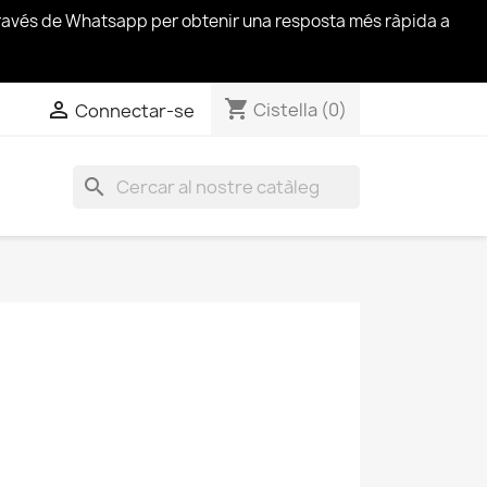
través de Whatsapp per obtenir una resposta més ràpida a
shopping_cart


Cistella
(0)
Connectar-se
search