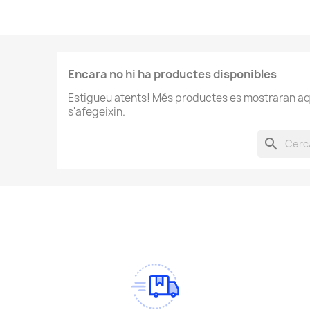
Encara no hi ha productes disponibles
Estigueu atents! Més productes es mostraran aq
s'afegeixin.
search
am
Tok