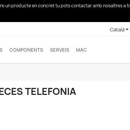
bre un producte en concret tu pots contactar amb nosaltres a 
Català
S
COMPONENTS
SERVEIS
MAC
ECES TELEFONIA