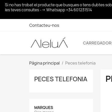
Si no has trobat el producte que busques o tens dubtes so
les teves consultes --> Whatsapp +34 601231514
Contacteu-nos
CARREGADOR
Pàgina principal
Peces telefonia
P
PECES TELEFONIA
MARQUES