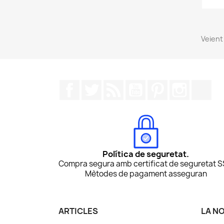
Veient 
Facebook
Twitter
RSS
YouTube
Pinterest
Instagr
Tik
Política de seguretat.
Compra segura amb certificat de seguretat S
Mètodes de pagament asseguran
ARTICLES
LA N