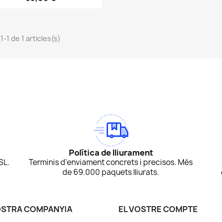
1-1 de 1 articles(s)
am
Tok
Política de lliurament
SL.
Terminis d'enviament concrets i precisos. Més
de 69.000 paquets lliurats.
OSTRA COMPANYIA
EL VOSTRE COMPTE