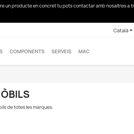
bre un producte en concret tu pots contactar amb nosaltres a 
Català
S
COMPONENTS
SERVEIS
MAC
ÒBILS
ils de totes les marques.