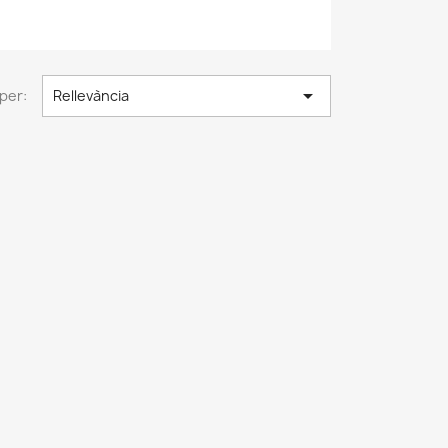

per:
Rellevància