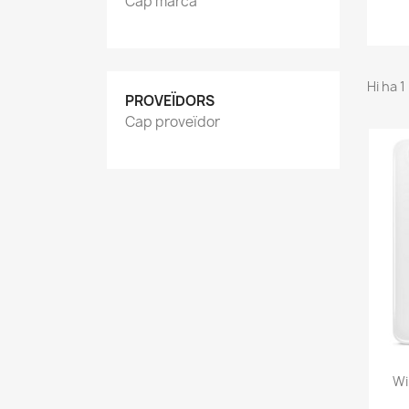
Cap marca
Hi ha 
PROVEÏDORS
Cap proveïdor
Wi