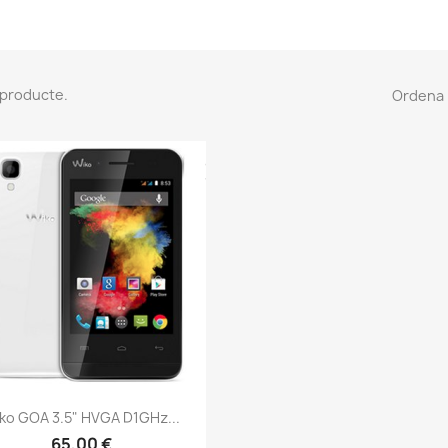
1 producte.
Ordena 
Vista ràpida

ko GOA 3.5" HVGA D1GHz...
65,00 €