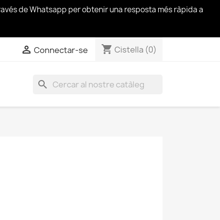
través de Whatsapp per obtenir una resposta més ràpida a
shopping_cart


Cistella
(0)
Connectar-se
search