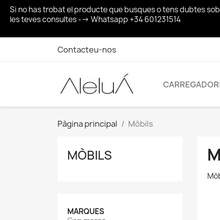
Si no has trobat el producte que busques o tens dubtes so
les teves consultes --> Whatsapp +34 601231514
Contacteu-nos
CARREGADOR
Pàgina principal
Mòbils
M
MÒBILS
Mòb
MARQUES