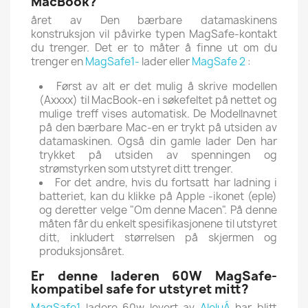
MacBook?
året av Den bærbare datamaskinens
konstruksjon vil påvirke typen MagSafe-kontakt
du trenger.
Det er to måter å finne ut om du
trenger en
MagSafe1-
lader eller
MagSafe 2
:
Først av alt er det mulig å skrive modellen
(Axxxx) til MacBook-en i søkefeltet på nettet og
mulige treff vises automatisk.
De Modellnavnet
på den bærbare Mac-en er trykt på utsiden av
datamaskinen.
Også din gamle lader Den har
trykket på utsiden av spenningen og
strømstyrken som utstyret ditt trenger.
For det andre, hvis du fortsatt har ladning i
batteriet, kan du klikke på Apple -ikonet (eple)
og deretter velge "Om denne Macen".
På denne
måten får du enkelt spesifikasjonene til utstyret
ditt, inkludert størrelsen på skjermen og
produksjonsåret.
Er denne laderen 60W MagSafe-
kompatibel safe for utstyret mitt?
MagSafe1
ladere 60w levert av
AleluÁ
har blitt