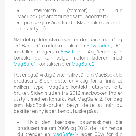
størrelsen (tommer) på din
MacBook (relatert til magsafe-laderkraft)
produksjonsåret for din MacBook (relatert til
kontakttype)
Når det gjelder størrelsen, er det bare to: 13" og
15". Bare 13"-modellen bruker en
60w-lader
, 15"-
modellen trenger en
85w-lader
. Angående type
kontakt
du kan velge mellom laderen med
MagSafe1
-kontakten eller
MagSafe2
.
Det er også viktig å vite hvilket år din MacBook ble
produsert.
Siden dette er viktig for å finne ut
hvilken type MagSafe-kontakt utstyret ditt
bruker.
Siden slutten fra 2012
macbooken Pro er
utstyrt med en kontakt kalt MagSafe 2.
For deg
som MacBook-bruker betyr dette at når du
bestiller en ny lader, bør du huske på at:
Hvis den bærbare datamaskinen ble
produsert mellom 2006 og 2012, det kan hende
du trenger en
MagSafe-1-
lader 60w for din