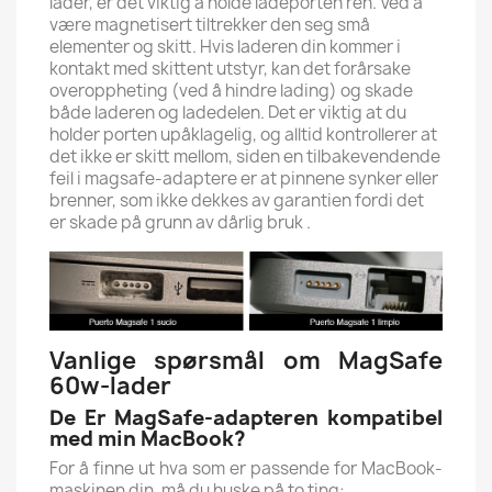
lader, er det viktig å holde ladeporten ren. Ved å
være magnetisert tiltrekker den seg små
elementer og skitt. Hvis laderen din kommer i
kontakt med skittent utstyr, kan det forårsake
overoppheting (ved å hindre lading) og skade
både laderen og ladedelen. Det er viktig at du
holder porten upåklagelig, og alltid kontrollerer at
det ikke er skitt mellom, siden en tilbakevendende
feil i magsafe-adaptere er at pinnene synker eller
brenner, som ikke dekkes av garantien fordi det
er skade på grunn av dårlig bruk .
Vanlige spørsmål om MagSafe
60w-lader
De Er MagSafe-adapteren kompatibel
med min MacBook?
For å finne ut hva som er passende for MacBook-
maskinen din, må du huske på to ting: