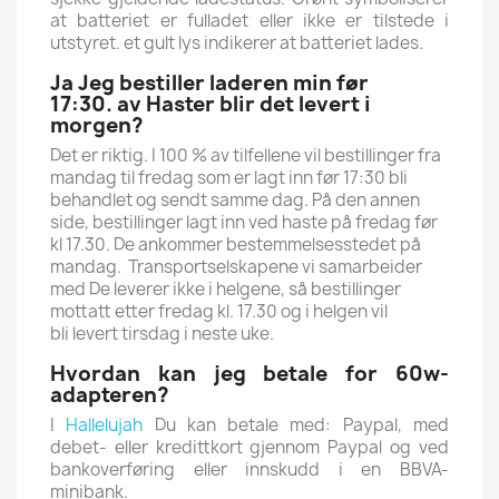
at batteriet er fulladet eller ikke er tilstede i
utstyret.
et gult lys indikerer at batteriet lades.
Ja Jeg bestiller laderen min før
17:30. av Haster blir det levert i
morgen?
Det er riktig. I 100 % av tilfellene vil bestillinger fra
mandag til fredag ​​som er lagt inn før 17:30 bli
behandlet og sendt samme dag. På den annen
side, bestillinger lagt inn ved haste på fredag ​​før
kl 17.30. De ankommer bestemmelsesstedet på
mandag. Transportselskapene vi samarbeider
med De leverer ikke i helgene, så bestillinger
mottatt etter fredag ​​kl. 17.30 og i helgen vil
bli levert tirsdag i neste uke.
Hvordan kan jeg betale for 60w-
adapteren?
I
Hallelujah
Du kan betale med: Paypal, med
debet- eller kredittkort gjennom Paypal og ved
bankoverføring eller innskudd i en BBVA-
minibank.