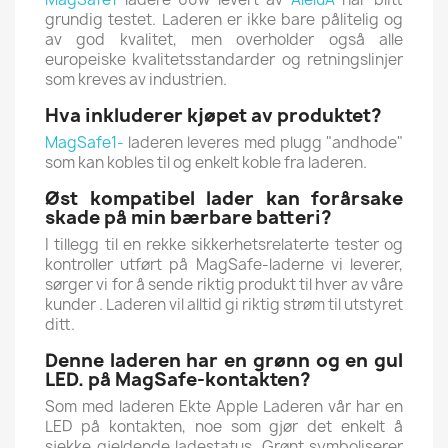
grundig testet.
Laderen er ikke bare pålitelig og
av god kvalitet, men overholder også alle
europeiske kvalitetsstandarder og retningslinjer
som kreves av industrien.
Hva inkluderer kjøpet av produktet?
MagSafe1-
laderen leveres med plugg "andhode"
som kan kobles til og enkelt koble fra laderen.
Øst kompatibel lader kan forårsake
skade på min bærbare batteri?
I tillegg til en rekke sikkerhetsrelaterte tester og
kontroller utført på MagSafe-laderne vi leverer,
sørger vi for å sende riktig produkt til hver av våre
kunder
.
Laderen vil alltid gi riktig strøm til utstyret
ditt.
Denne laderen har en grønn og en gul
LED. på MagSafe-kontakten?
Som med laderen Ekte Apple Laderen vår har en
LED på kontakten, noe som gjør det enkelt å
sjekke gjeldende ladestatus.
Grønt symboliserer