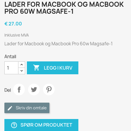
LADER FOR MACBOOK OG MACBOOK
PRO 60W MAGSAFE-1
€ 27.00
Inklusive MVA
Lader for Macbook og Macbook Pro 60w Magsafe-1
Antall

LEGG I KURV
Del
Skriv din omtale
SPØR OM PRODUKTET
help_outline