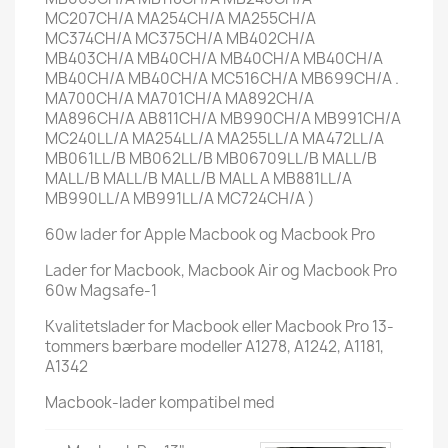
MC207CH/A MA254CH/A MA255CH/A
MC374CH/A MC375CH/A MB402CH/A
MB403CH/A MB40CH/A MB40CH/A MB40CH/A
MB40CH/A MB40CH/A MC516CH/A MB699CH/A .
MA700CH/A MA701CH/A MA892CH/A
MA896CH/A AB811CH/A MB990CH/A MB991CH/A
MC240LL/A MA254LL/A MA255LL/A MA472LL/A
MB061LL/B MB062LL/B MB06709LL/B MALL/B
MALL/B MALL/B MALL/B MALL A MB881LL/A
MB990LL/A MB991LL/A MC724CH/A
)
60w lader for Apple Macbook og Macbook Pro
Lader for Macbook, Macbook Air og Macbook Pro
60w Magsafe-1
Kvalitetslader for Macbook eller Macbook Pro 13-
tommers bærbare modeller A1278, A1242, A1181,
A1342
Macbook-lader kompatibel med