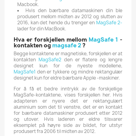
Macbook.
Hvis den bærbare datamaskinen din ble
produsert mellom midten av 2012 og slutten av
2016, kan det hende du trenger en
MagSafe 2-
lader for din MacBook.
Hva er forskjellen mellom
MagSafe 1
-
kontakten og
magsafe 2
?
Begge kontaktene er magnetiske, forskjellen er at
kontakten
MagSafe2
den er flatere og lengre
designet kun for de nyeste modellene,
MagSafe1
den er tykkere og mindre rektangulær
designet kun for eldre bærbare Apple -maskiner.
For å få et bedre inntrykk av de forskjellige
MagSafe-kontaktene, vises forskjellen her.
Hvis
adapteren er nyere det er rektangulært
aluminium som det til venstre, det er en kontakt
for bærbare datamaskiner produsert etter 2012
og utover.
Hvis laderen er eldre tilsvarer
eksemplet på høyre side av bildet, for utstyr
produsert fra 2006 til midten av 2012.