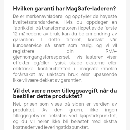
Hvilken garanti har MagSafe-laderen?
De er merkenavnladere. og oppfyller de høyeste
kvalitetsstandardene. Hvis du oppdager en
fabrikkfeil på transformatoren i løpet av de første
12 månedene av bruk, kan du be om endring av
garantien.
I dette tilfellet, kontakt vår
kundeservice så snart som mulig, og vi vil
registrere din RMA-
gjennomgangsforespørsel. Hvis lasteren viser
effekter og/eller fysisk skade eksterne eller
elektriske kontinuitetsfeil i magsafe-kabelen
forårsaket av uaktsom bruk eller upassende
ikke vil være dekket av garantien.
Vil det være noen tilleggsavgift når du
bestiller dette produktet?
Nei, prisen som vises på siden er verdien av
produktet. Av den grunn, ikke
ingen
tilleggsgebyrer belastes ved kjøpstidspunktet,
og du vil heller ikke bli belastet med ekstra
kostnader ved leveringstidspunktet.