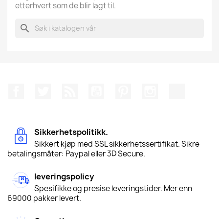
etterhvert som de blir lagt til.
search
Facebook
Twitter
Rss
YouTube
Pinterest
Instagram
TikTok
Sikkerhetspolitikk.
Sikkert kjøp med SSL sikkerhetssertifikat. Sikre
betalingsmåter: Paypal eller 3D Secure.
leveringspolicy
Spesifikke og presise leveringstider. Mer enn
69000 pakker levert.