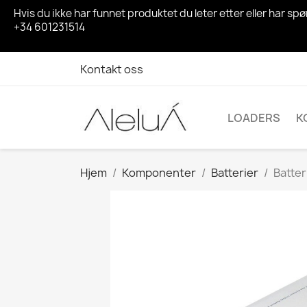
Hvis du ikke har funnet produktet du leter etter eller har 
+34 601231514
Kontakt oss
LOADERS
K
Hjem
Komponenter
Batterier
Batte