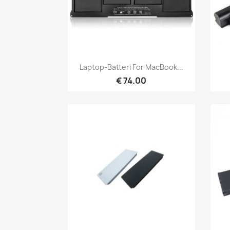
Hurtigvisning

Laptop-Batteri For MacBook...
€ 74.00