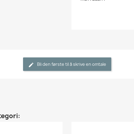
Bli den første til å skrive en omtale
tegori: