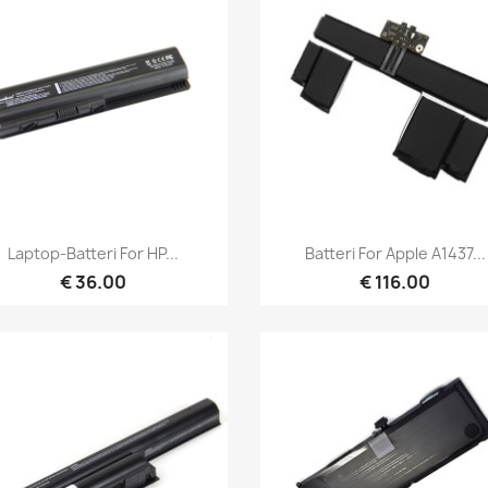
Hurtigvisning
Hurtigvisning


Laptop-Batteri For HP...
Batteri For Apple A1437...
€ 36.00
€ 116.00