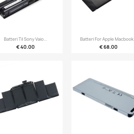
Hurtigvisning
Hurtigvisning


Batteri Til Sony Vaio...
Batteri For Apple Macbook.
€ 40.00
€ 68.00