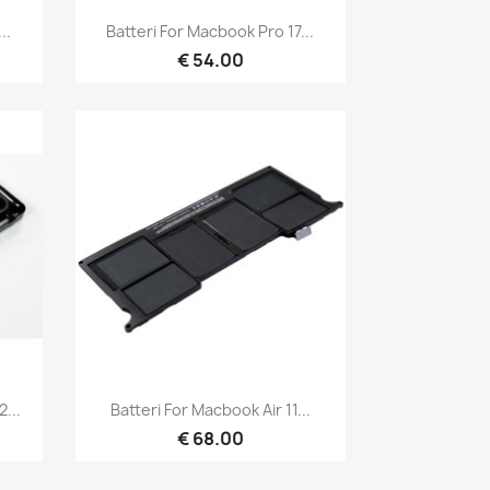
Hurtigvisning

..
Batteri For Macbook Pro 17...
€ 54.00
Hurtigvisning

...
Batteri For Macbook Air 11...
€ 68.00