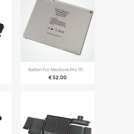
Hurtigvisning

Batteri For Macbook Pro 15"...
€ 52.00