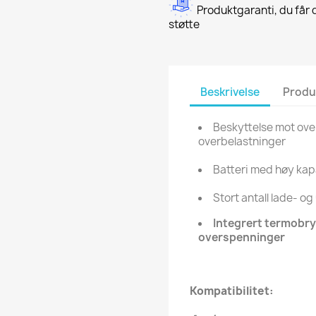
Produktgaranti, du får d
støtte
Beskrivelse
Produ
Beskyttelse mot ove
overbelastninger
Batteri med høy kap
Stort antall lade- o
Integrert termobr
overspenninger
Kompatibilitet: