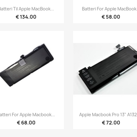
Hurtigvisning
Hurtigvisning


Batteri Til Apple MacBook...
Batteri For Apple MacBook.
€ 134.00
€ 58.00
Hurtigvisning
Hurtigvisning


atteri For Apple Macbook...
Apple Macbook Pro 13" A1322
€ 68.00
€ 72.00