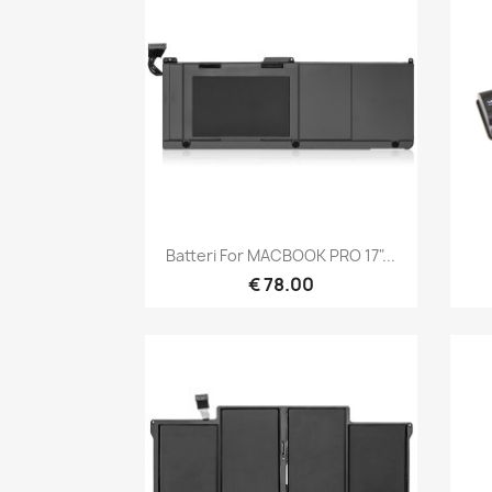
Hurtigvisning

Batteri For MACBOOK PRO 17"...
€ 78.00