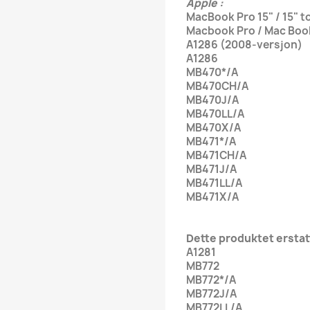
Apple :
MacBook Pro 15" / 15" 
Macbook Pro / Mac Boo
A1286 (2008-versjon)
A1286
MB470*/A
MB470CH/A
MB470J/A
MB470LL/A
MB470X/A
MB471*/A
MB471CH/A
MB471J/A
MB471LL/A
MB471X/A
Dette produktet erstatt
A1281
MB772
MB772*/A
MB772J/A
MB772LL/A