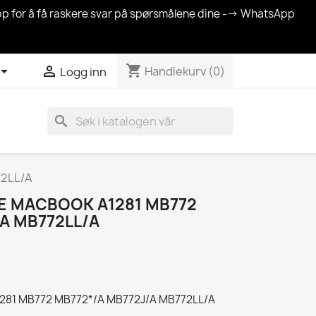
sApp for å få raskere svar på spørsmålene dine --> WhatsApp
shopping_cart


Handlekurv
(0)
Logg inn
search
72LL/A
LE MACBOOK A1281 MB772
A MB772LL/A
A1281 MB772 MB772*/A MB772J/A MB772LL/A