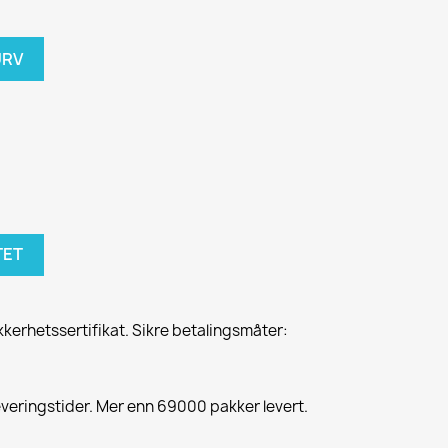
URV
TET
kkerhetssertifikat. Sikre betalingsmåter:
everingstider. Mer enn 69000 pakker levert.