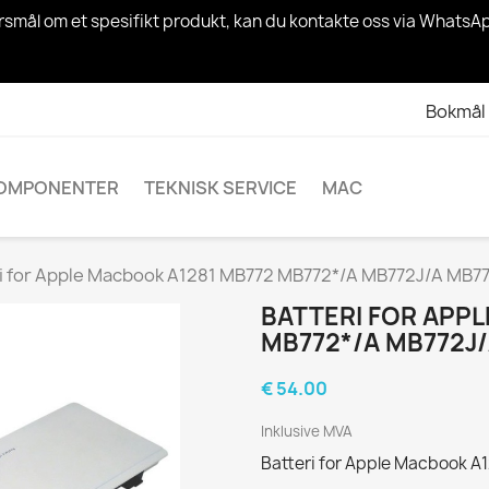
spørsmål om et spesifikt produkt, kan du kontakte oss via What
Bokmål
OMPONENTER
TEKNISK SERVICE
MAC
ri for Apple Macbook A1281 MB772 MB772*/A MB772J/A MB7
BATTERI FOR APP
MB772*/A MB772J/
€ 54.00
Inklusive MVA
Batteri for Apple Macbook 