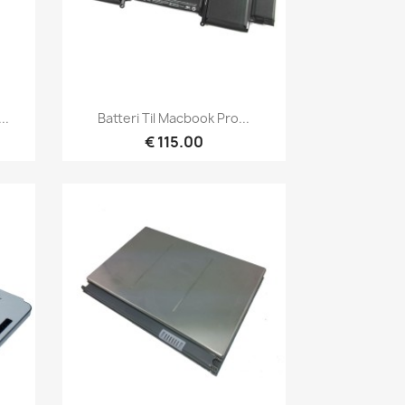
Hurtigvisning

..
Batteri Til Macbook Pro...
€ 115.00