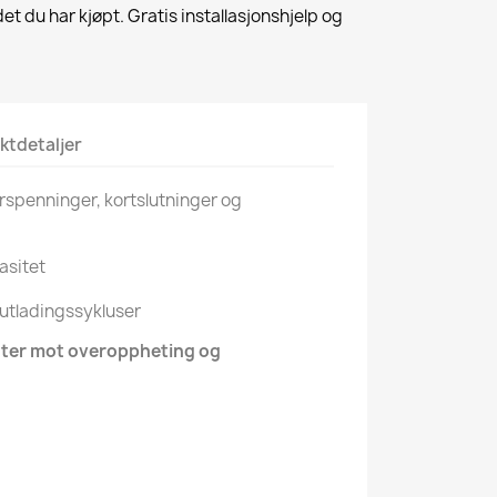
et du har kjøpt. Gratis installasjonshjelp og
ktdetaljer
rspenninger, kortslutninger og
asitet
g utladingssykluser
yter mot overoppheting og