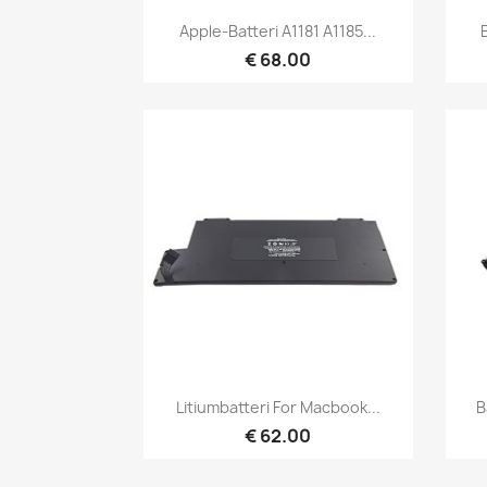
Hurtigvisning

Apple-Batteri A1181 A1185...
€ 68.00
Hurtigvisning

Litiumbatteri For Macbook...
B
€ 62.00