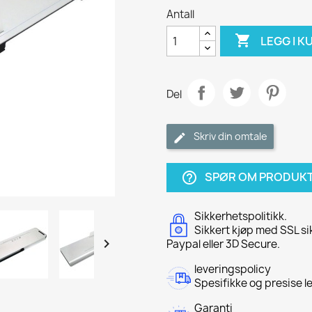
Antall

LEGG I K
Del
Skriv din omtale
SPØR OM PRODUK
help_outline
Sikkerhetspolitikk.
Sikkert kjøp med SSL si

Paypal eller 3D Secure.
leveringspolicy
Spesifikke og presise l
Garanti