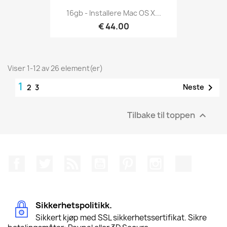
16gb - Installere Mac OS X...
€ 44.00
Viser 1-12 av 26 element(er)
1

Neste
2
3
Tilbake til toppen

Facebook
Twitter
Rss
YouTube
Pinterest
Instagram
TikTok
Sikkerhetspolitikk.
Sikkert kjøp med SSL sikkerhetssertifikat. Sikre