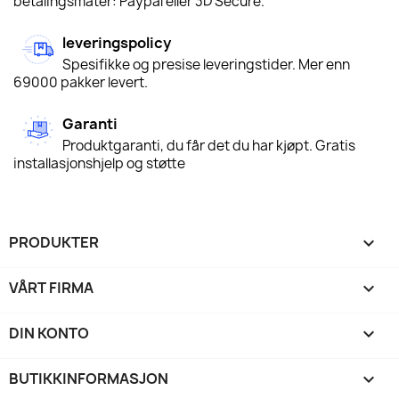
betalingsmåter: Paypal eller 3D Secure.
leveringspolicy
Spesifikke og presise leveringstider. Mer enn
69000 pakker levert.
Garanti
Produktgaranti, du får det du har kjøpt. Gratis
installasjonshjelp og støtte
PRODUKTER

VÅRT FIRMA

DIN KONTO

BUTIKKINFORMASJON
keyboard_arrow_down