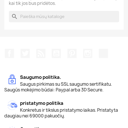
kai tik jos bus pridėtos.
search
Facebook
Twitter
RSS
YouTube
Pinterest
Instagram
TikTok
Saugumo politika.
Saugus pirkimas su SSL saugumo sertifikatu.
Saugūs mokėjimo būdai: Paypal arba 3D Secure.
pristatymo politika
Konkretus ir tikslus pristatymo laikas. Pristatyta
daugiau nei 69000 pakuočių.