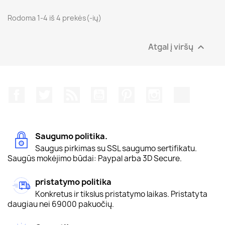
Rodoma 1-4 iš 4 prekės(-ių)
Atgal į viršų

Facebook
Twitter
RSS
YouTube
Pinterest
Instagram
TikTok
Saugumo politika.
Saugus pirkimas su SSL saugumo sertifikatu.
Saugūs mokėjimo būdai: Paypal arba 3D Secure.
pristatymo politika
Konkretus ir tikslus pristatymo laikas. Pristatyta
daugiau nei 69000 pakuočių.