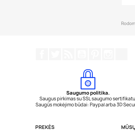
Rodoma
Facebook
Twitter
RSS
YouTube
Pinterest
Instagr
Tik
Saugumo politika.
Saugus pirkimas su SSL saugumo sertifikatu
Saugūs mokėjimo būdai: Paypal arba 3D Secu
PREKĖS
MŪSŲ