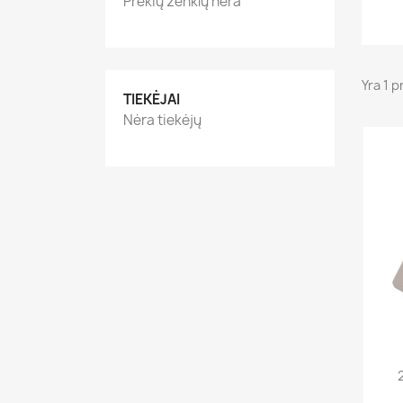
Prekių ženklų nėra
Yra 1 p
TIEKĖJAI
Nėra tiekėjų