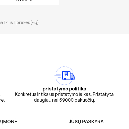
 1-1 iš 1 prekės(-ių)
am
Tok
pristatymo politika
.
Konkretus ir tikslus pristatymo laikas. Pristatyta
re.
daugiau nei 69000 pakuočių.
 ĮMONĖ
JŪSŲ PASKYRA