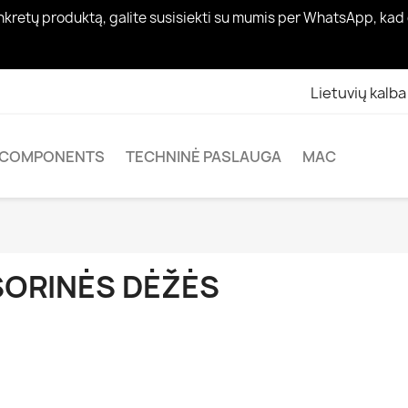
nkretų produktą, galite susisiekti su mumis per WhatsApp, kad
Lietuvių kalba
COMPONENTS
TECHNINĖ PASLAUGA
MAC
ŠORINĖS DĖŽĖS