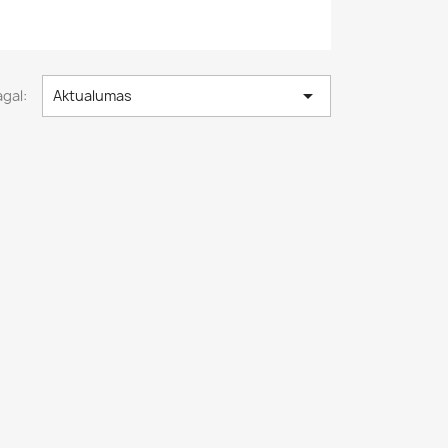

agal:
Aktualumas