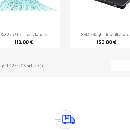
Aperçu rapide
Aperçu rapide


SD 240 Go - Installation...
SSD 480gb - Installation..
118,00 €
150,00 €
ge 1-12 de 26 article(s)
am
Tok