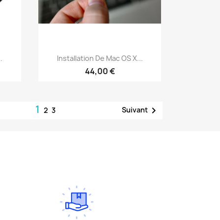
Aperçu rapide

.
Installation De Mac OS X...
44,00 €
1

Suivant
2
3