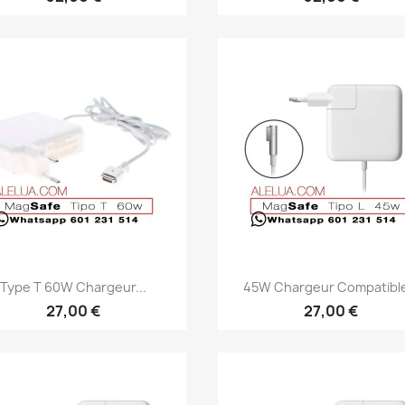
Aperçu rapide
Aperçu rapide


Type T 60W Chargeur...
45W Chargeur Compatible
27,00 €
27,00 €