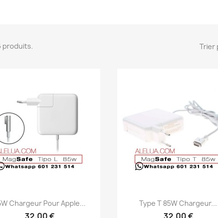
26 produits.
Trier 
Aperçu rapide
Aperçu rapide


5W Chargeur Pour Apple...
Type T 85W Chargeur...
32,00 €
32,00 €