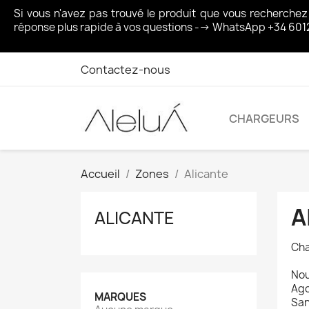
Si vous n'avez pas trouvé le produit que vous recherche
réponse plus rapide à vos questions --> WhatsApp +34 601
Contactez-nous
CHARGEURS
Accueil
Zones
Alicante
A
ALICANTE
Cha
Nou
Ago
MARQUES
San