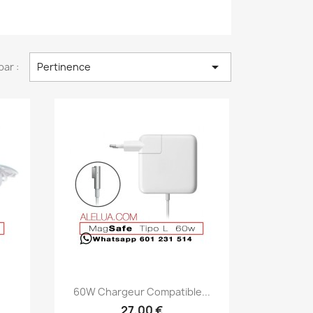

par :
Pertinence
Aperçu rapide

60W Chargeur Compatible...
27,00 €