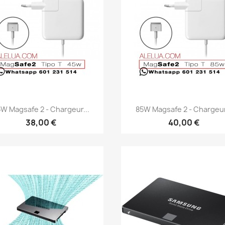
Aperçu rapide
Aperçu rapide


W Magsafe 2 - Chargeur...
85W Magsafe 2 - Chargeur
38,00 €
40,00 €