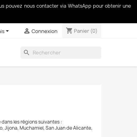
vous pouvez nous contacter via WhatsApp pour obtenir une
shopping_cart


Panier
(0)
is
Connexion
search
dans les régions suivantes :
o, Jijona, Muchamiel, San Juan de Alicante,