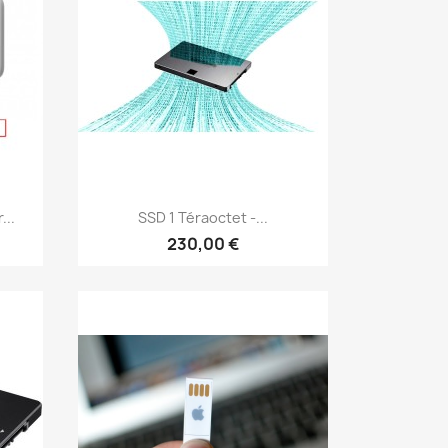
Aperçu rapide

...
SSD 1 Téraoctet -...
230,00 €