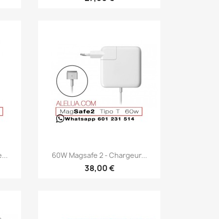
Aperçu rapide

...
60W Magsafe 2 - Chargeur...
38,00 €