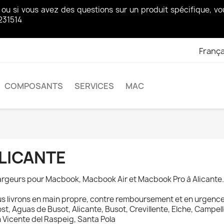
z ou si vous avez des questions sur un produit spécifique, 
231514
França
COMPOSANTS
SERVICES
MAC
LICANTE
rgeurs pour Macbook, Macbook Air et Macbook Pro à Alicante.
s livrons en main propre, contre remboursement et en urgence 
st, Aguas de Busot, Alicante, Busot, Crevillente, Elche, Campell
 Vicente del Raspeig, Santa Pola