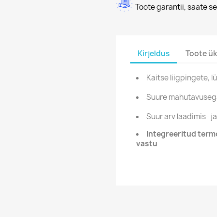
Toote garantii, saate se
Kirjeldus
Toote ük
Kaitse liigpingete, 
Suure mahutavuseg
Suur arv laadimis- j
Integreeritud termo
vastu