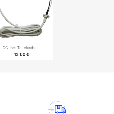
Kiirvaade

DC Jack Toitekaabel...
12,00 €
am
Tok