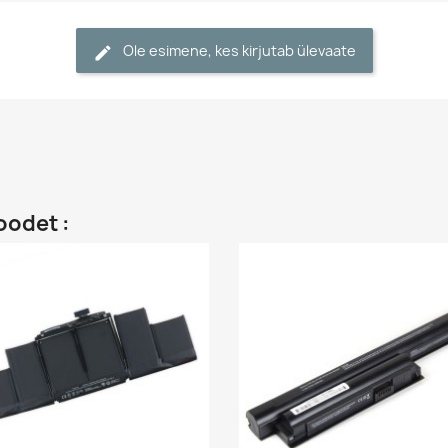
Ole esimene, kes kirjutab ülevaate
oodet :