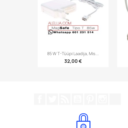
Kiirvaade

85 W T-Tüüpi Laadija, Mis...
32,00 €
Facebook
Twitter
Rss
YouTube
Pinterest
Instagr
Tik