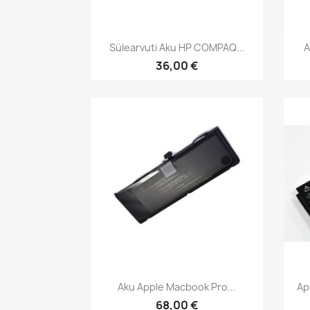
Kiirvaade

Sülearvuti Aku HP COMPAQ...
A
36,00 €
Kiirvaade

Aku Apple Macbook Pro...
Ap
68,00 €