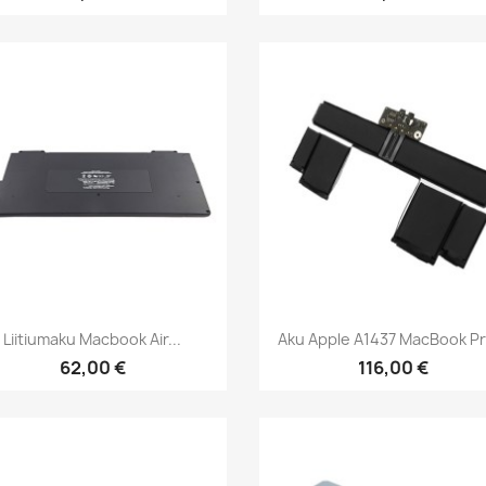
Kiirvaade
Kiirvaade


Liitiumaku Macbook Air...
Aku Apple A1437 MacBook Pro
62,00 €
116,00 €