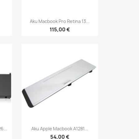
Kiirvaade

Aku Macbook Pro Retina 13...
115,00 €
Kiirvaade

...
Aku Apple Macbook A1281...
54,00 €