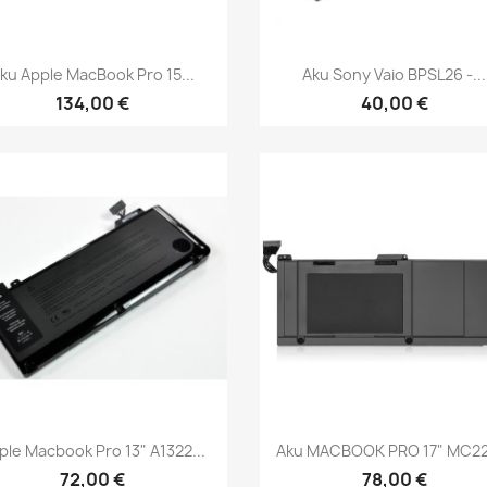
Kiirvaade
Kiirvaade


ku Apple MacBook Pro 15...
Aku Sony Vaio BPSL26 -...
134,00 €
40,00 €
Kiirvaade
Kiirvaade


ple Macbook Pro 13" A1322...
Aku MACBOOK PRO 17" MC226
72,00 €
78,00 €