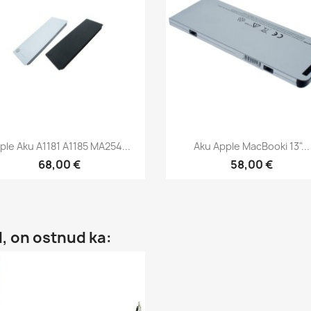
Kiirvaade
Kiirvaade


ple Aku A1181 A1185 MA254...
Aku Apple MacBooki 13"...
68,00 €
58,00 €
d, on ostnud ka: