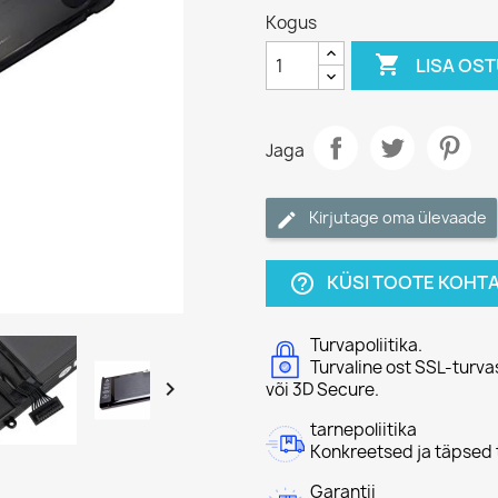
Kogus

LISA OS
Jaga
Kirjutage oma ülevaade
KÜSI TOOTE KOHT
help_outline
Turvapoliitika.
Turvaline ost SSL-turva

või 3D Secure.
tarnepoliitika
Konkreetsed ja täpsed 
Garantii