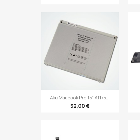
Kiirvaade

Aku Macbook Pro 15" A1175...
52,00 €