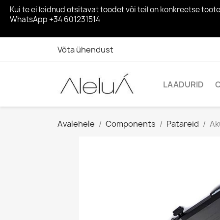
Kui te ei leidnud otsitavat toodet või teil on konkreetse 
WhatsApp +34 601231514
Võta ühendust
LAADURID
Avalehele
Components
Patareid
Ak