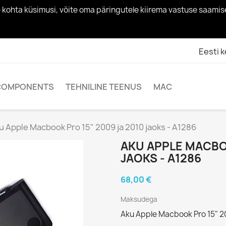
toote kohta küsimusi, võite oma päringutele kiirema vastuse sa
Eesti k
COMPONENTS
TEHNILINE TEENUS
MAC
u Apple Macbook Pro 15" 2009 ja 2010 jaoks - A1286
AKU APPLE MACBOO
JAOKS - A1286
68,00 €
Maksudega
Aku Apple Macbook Pro 15" 20