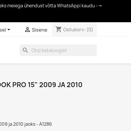
amiseks meiega ühendust võtta WhatsAppi kaudu -->
shopping_cart


Ostukorv:
(0)
eel
Sisene
search
K PRO 15" 2009 JA 2010
09 ja 2010 jaoks - A1286