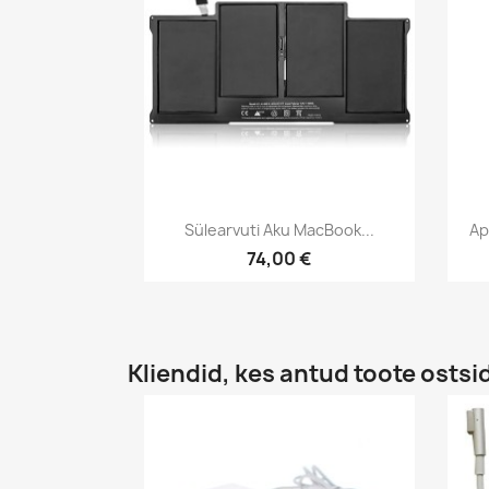
Kiirvaade

Sülearvuti Aku MacBook...
Ap
74,00 €
Kliendid, kes antud toote ostsi