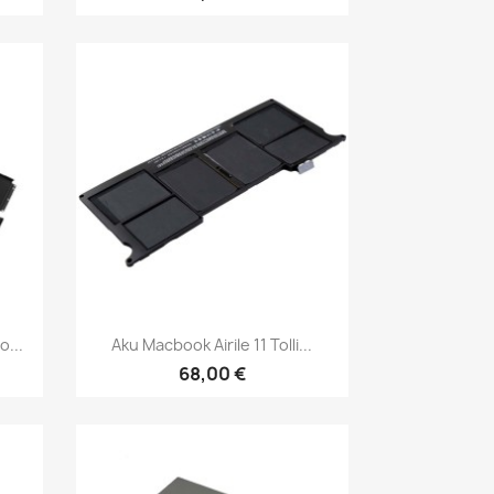
Kiirvaade

...
Aku Macbook Airile 11 Tolli...
68,00 €