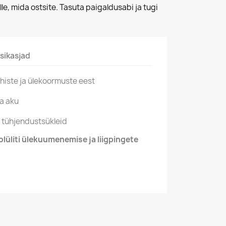
lle, mida ostsite. Tasuta paigaldusabi ja tugi
sikasjad
lühiste ja ülekoormuste eest
a aku
a tühjendustsükleid
lüliti ülekuumenemise ja liigpingete