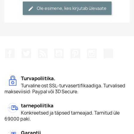
Ole esimene, kes kirjutab ülevaate
Facebook
Twitter
Rss
YouTube
Pinterest
Instagram
TikTok
Turvapoliitika.
Turvaline ost SSL-turvasertifikaadiga. Turvalised
makseviisid: Paypal või 3D Secure.
tarnepoliitika
Konkreetsed ja täpsed tarneajad. Tarnitud üle
69000 paki.
Garantii