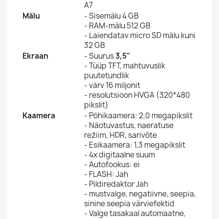
A7
Mälu
- Sisemälu 4 GB
- RAM-mälu 512 GB
- Laiendatav micro SD mälu kuni
32 GB
Ekraan
- Suurus
3,5"
- Tüüp
TFT, mahtuvuslik
puutetundlik
- värv 16 miljonit
- resolutsioon
HVGA (320*480
pikslit)
Kaamera
- Põhikaamera: 2,0 megapikslit
-
Näotuvastus, naeratuse
režiim, HDR, sarivõte
- Esikaamera: 1,3 megapikslit
- 4x digitaalne suum
- Autofookus: ei
- FLASH: Jah
- Pildiredaktor Jah
- mustvalge, negatiivne, seepia,
sinine seepia värviefektid
- Valge tasakaal automaatne,