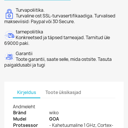
Turvapoliitika.
Turvaline ost SSL-turvasertifikaadiga. Turvalised
makseviisid: Paypal või 3D Secure.
tarnepoliitika
Konkreetsed ja täpsed tarneajad. Tarnitud üle
69000 paki.
Garantii
Toote garantii, saate selle, mida ostsite. Tasuta
paigaldusabi ja tugi
Kirjeldus
Toote üksikasjad
Andmeleht
Bränd
wiko
Mudel
GOA
Protsessor
-
Kahetuumaline 1 GHz, Cortex-