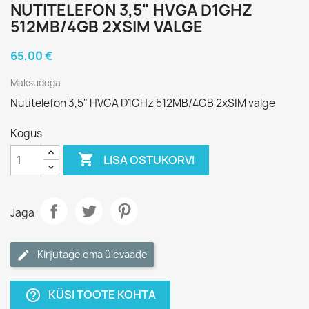
NUTITELEFON 3,5" HVGA D1GHZ
512MB/4GB 2XSIM VALGE
65,00 €
Maksudega
Nutitelefon 3,5" HVGA D1GHz 512MB/4GB 2xSIM valge
Kogus

LISA OSTUKORVI
Jaga
Kirjutage oma ülevaade
KÜSI TOOTE KOHTA
help_outline