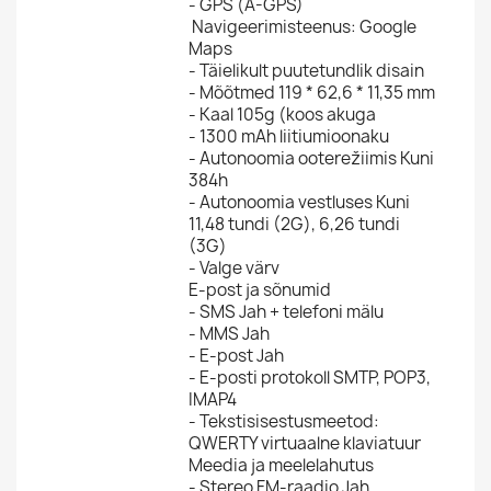
- GPS (A-GPS)
Navigeerimisteenus: Google
Maps
- Täielikult puutetundlik disain
- Mõõtmed
119 * 62,6 * 11,35 mm
- Kaal
105g (koos akuga
- 1300 mAh liitiumioonaku
- Autonoomia ooterežiimis Kuni
384h
- Autonoomia vestluses
Kuni
11,48 tundi (2G), 6,26 tundi
(3G)
- Valge värv
E-post ja sõnumid
- SMS Jah + telefoni mälu
- MMS Jah
- E-post Jah
- E-posti protokoll
SMTP, POP3,
IMAP4
- Tekstisisestusmeetod:
QWERTY virtuaalne klaviatuur
Meedia ja meelelahutus
- Stereo FM-raadio Jah