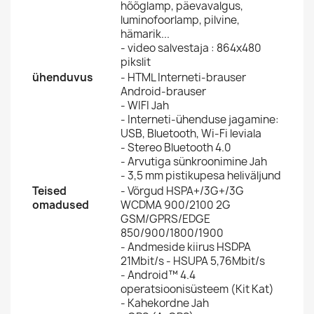
hõõglamp, päevavalgus,
luminofoorlamp, pilvine,
hämarik...
-
video salvestaja :
864x480
pikslit
ühenduvus
- HTML Interneti-brauser
Android-brauser
- WIFI Jah
- Interneti-ühenduse jagamine:
USB, Bluetooth, Wi-Fi leviala
- Stereo Bluetooth 4.0
- Arvutiga sünkroonimine Jah
- 3,5 mm pistikupesa heliväljund
Teised
- Võrgud
HSPA+/3G+/3G
omadused
WCDMA 900/2100 2G
GSM/GPRS/EDGE
850/900/1800/1900
- Andmeside kiirus
HSDPA
21Mbit/s - HSUPA 5,76Mbit/s
- Android™ 4.4
operatsioonisüsteem (Kit Kat)
- Kahekordne Jah