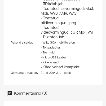
- 3D kõlab jah
- Toetatud helivormingud:
Mp3,
Midi, AWB, AMR, WAV
- Toetatud
pildivormingud:
jpeg
- Toetatud
videovormingud:
3GP, Mp4, AVI
- Diktofon Jah
Pakend sisaldab
- Wiko GOA mobiiltelefon
- Toiteadapter
- Trummid
-Mikro-USB kaabel
- Kiire juhend
Käed vabad komplekt
-
Ülevaatuse kuupäev
09-11-2014 JES-i poolt
Kommentaarid (0)