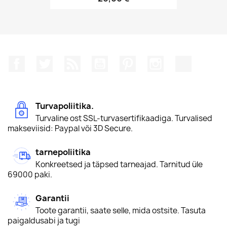
Facebook
Twitter
Rss
YouTube
Pinterest
Instagram
TikTok
Turvapoliitika.
Turvaline ost SSL-turvasertifikaadiga. Turvalised
makseviisid: Paypal või 3D Secure.
tarnepoliitika
Konkreetsed ja täpsed tarneajad. Tarnitud üle
69000 paki.
Garantii
Toote garantii, saate selle, mida ostsite. Tasuta
paigaldusabi ja tugi