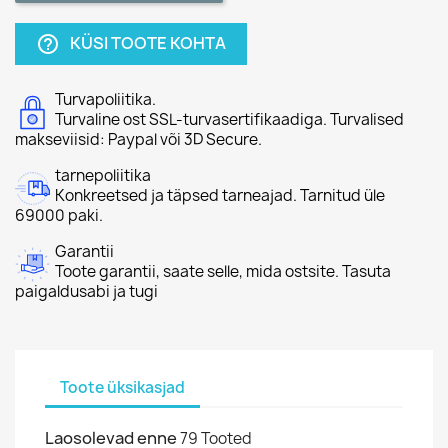
KÜSI TOOTE KOHTA
help_outline
Turvapoliitika.
Turvaline ost SSL-turvasertifikaadiga. Turvalised
makseviisid: Paypal või 3D Secure.
tarnepoliitika
Konkreetsed ja täpsed tarneajad. Tarnitud üle
69000 paki.
Garantii
Toote garantii, saate selle, mida ostsite. Tasuta
paigaldusabi ja tugi
Toote üksikasjad
Laosolevad enne
79 Tooted