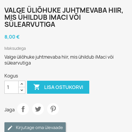
VALGE ÜLIÕHUKE JUHTMEVABA HIIR,
MIS ÜHILDUB IMACI VÕI
SÜLEARVUTIGA
8,00 €
Maksudega
Valge üliõhuke juhtmevaba hiir, mis ühildub iMaci või
sülearvutiga
Kogus

LISA OSTUKORVI
Jaga
Kirjutage oma ülevaade