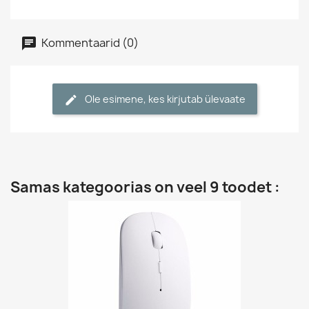
Kommentaarid (0)
Ole esimene, kes kirjutab ülevaate
Samas kategoorias on veel 9 toodet :