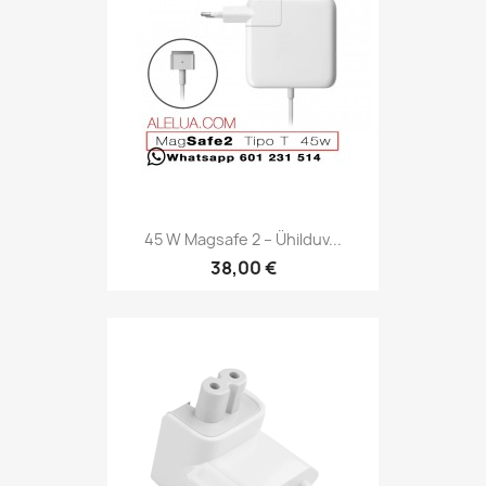
45 W Magsafe 2 – Ühilduv...
38,00 €