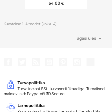
64,00 €
Kuvatakse 1–4 toodet (kokku 4)
Tagasi üles

Facebook
Twitter
Rss
YouTube
Pinterest
Instagram
TikTok
Turvapoliitika.
Turvaline ost SSL-turvasertifikaadiga. Turvalised
makseviisid: Paypal või 3D Secure.
tarnepoliitika
Konkreetsed ja täpsed tarneajad. Tarnitud üle