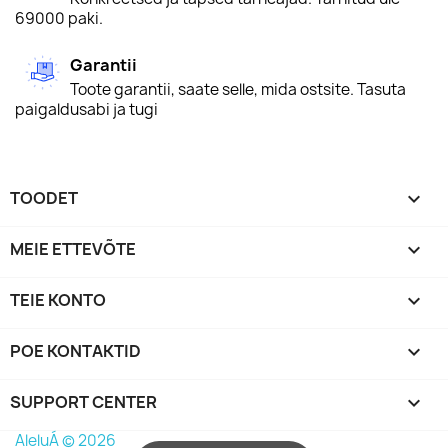
69000 paki.
Garantii
Toote garantii, saate selle, mida ostsite. Tasuta
paigaldusabi ja tugi
TOODET

MEIE ETTEVÕTE

TEIE KONTO

POE KONTAKTID
keyboard_arrow_down
SUPPORT CENTER

AleluÁ © 2026