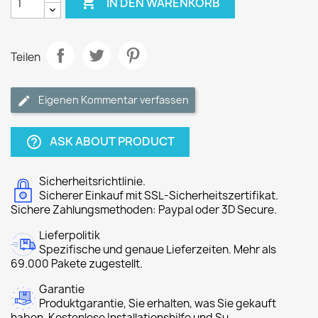

IN DEN WARENKORB
Teilen
Eigenen Kommentar verfassen
ASK ABOUT PRODUCT
help_outline
Sicherheitsrichtlinie.
Sicherer Einkauf mit SSL-Sicherheitszertifikat.
Sichere Zahlungsmethoden: Paypal oder 3D Secure.
Lieferpolitik
Spezifische und genaue Lieferzeiten. Mehr als
69.000 Pakete zugestellt.
Garantie
Produktgarantie, Sie erhalten, was Sie gekauft
haben. Kostenlose Installationshilfe und Su