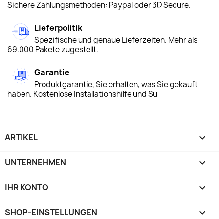
Sichere Zahlungsmethoden: Paypal oder 3D Secure.
Lieferpolitik
Spezifische und genaue Lieferzeiten. Mehr als
69.000 Pakete zugestellt.
Garantie
Produktgarantie, Sie erhalten, was Sie gekauft
haben. Kostenlose Installationshilfe und Su
ARTIKEL

UNTERNEHMEN

IHR KONTO

SHOP-EINSTELLUNGEN
keyboard_arrow_down