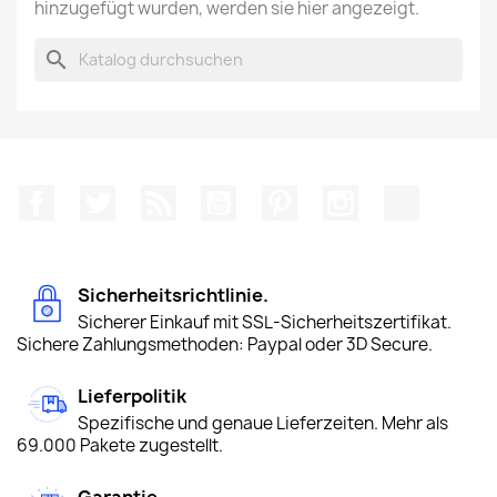
hinzugefügt wurden, werden sie hier angezeigt.
search
Facebook
Twitter
RSS
YouTube
Pinterest
Instagram
TikTok
Sicherheitsrichtlinie.
Sicherer Einkauf mit SSL-Sicherheitszertifikat.
Sichere Zahlungsmethoden: Paypal oder 3D Secure.
Lieferpolitik
Spezifische und genaue Lieferzeiten. Mehr als
69.000 Pakete zugestellt.
Garantie