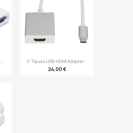
Előnézet

..
C Típusú USB-HDMI Adapter...
24,00 €