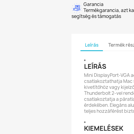
Garancia
Termékgarancia, azt kap
segítség és támogatás
Leírás
Termék rész
LEÍRÁS
Mini DisplayPort-VGA 
csatlakoztathatja Mac
kivetítőhöz vagy kijelz
Thunderbolt 2-vel ren
csatlakoztatja a párat
érdekében. Elegáns alu
teljes hozzáférést bizt
KIEMELÉSEK