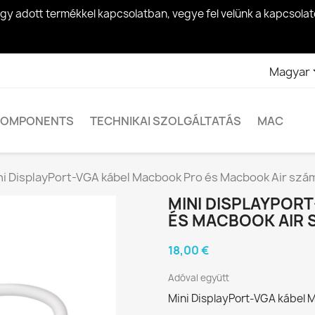
egy adott termékkel kapcsolatban, vegye fel velünk a kapcsol
Magyar
OMPONENTS
TECHNIKAI SZOLGÁLTATÁS
MAC
ni DisplayPort-VGA kábel Macbook Pro és Macbook Air szá
MINI DISPLAYPOR
ÉS MACBOOK AIR
18,00 €
Adóval együtt
Mini DisplayPort-VGA kábel 