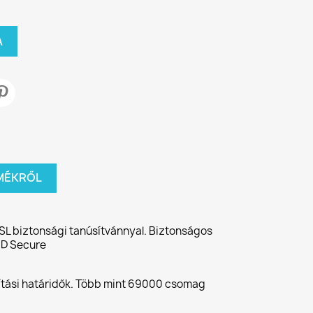
A
MÉKRŐL
SL biztonsági tanúsítvánnyal. Biztonságos
3D Secure
lítási határidők. Több mint 69000 csomag