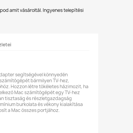
od amit vásároltál. Ingyenes telepítési
letei
adapter segítségével könnyedén
 számítógépét bármilyen TV-hez,
őhöz. Hozzon létre tökéletes házimozit, ha
delkező Mac számítógépét egy TV-hez
lan tisztaság és részletgazdagság
mínium burkolata és vékony kialakítása
osít a Mac összes portjához.