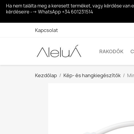
Ha nem találta meg a keresett terméket, vagy kérdése van 
kérdéseire --> WhatsApp +34 601231514
Kapcsolat
RAKODÓK
C
Kezdőlap
Kép- és hangkiegészítők
Mi