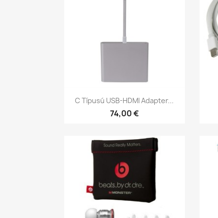
Előnézet

C Típusú USB-HDMI Adapter...
74,00 €