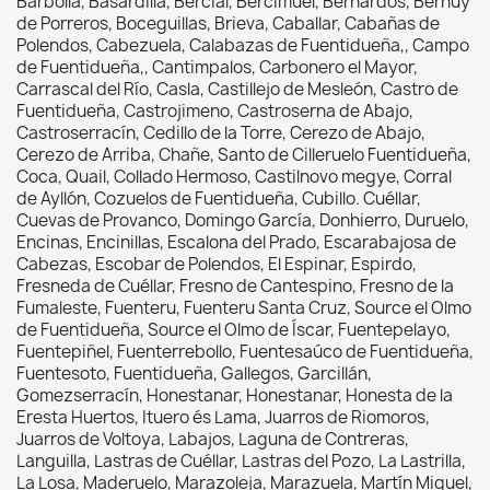
Barbolla, Basardilla, Bercial, Bercimuel, Bernardos, Bernuy
de Porreros, Boceguillas, Brieva, Caballar, Cabañas de
Polendos, Cabezuela, Calabazas de Fuentidueña,, Campo
de Fuentidueña,, Cantimpalos, Carbonero el Mayor,
Carrascal del Río, Casla, Castillejo de Mesleón, Castro de
Fuentidueña, Castrojimeno, Castroserna de Abajo,
Castroserracín, Cedillo de la Torre, Cerezo de Abajo,
Cerezo de Arriba, Chañe, Santo de Cilleruelo Fuentidueña,
Coca, Quail, Collado Hermoso, Castilnovo megye, Corral
de Ayllón, Cozuelos de Fuentidueña, Cubillo. Cuéllar,
Cuevas de Provanco, Domingo García, Donhierro, Duruelo,
Encinas, Encinillas, Escalona del Prado, Escarabajosa de
Cabezas, Escobar de Polendos, El Espinar, Espirdo,
Fresneda de Cuéllar, Fresno de Cantespino, Fresno de la
Fumaleste, Fuenteru, Fuenteru Santa Cruz, Source el Olmo
de Fuentidueña, Source el Olmo de Íscar, Fuentepelayo,
Fuentepiñel, Fuenterrebollo, Fuentesaúco de Fuentidueña,
Fuentesoto, Fuentidueña, Gallegos, Garcillán,
Gomezserracín, Honestanar, Honestanar, Honesta de la
Eresta Huertos, Ituero és Lama, Juarros de Riomoros,
Juarros de Voltoya, Labajos, Laguna de Contreras,
Languilla, Lastras de Cuéllar, Lastras del Pozo, La Lastrilla,
La Losa, Maderuelo, Marazoleja, Marazuela, Martín Miguel,