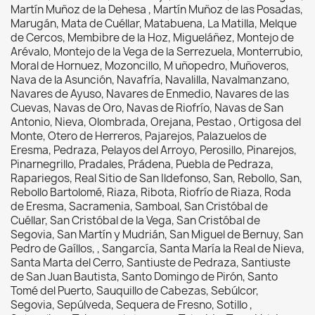
Martín Muñoz de la Dehesa , Martín Muñoz de las Posadas,
Marugán, Mata de Cuéllar, Matabuena, La Matilla, Melque
de Cercos, Membibre de la Hoz, Migueláñez, Montejo de
Arévalo, Montejo de la Vega de la Serrezuela, Monterrubio,
Moral de Hornuez, Mozoncillo, M uñopedro, Muñoveros,
Nava de la Asunción, Navafría, Navalilla, Navalmanzano,
Navares de Ayuso, Navares de Enmedio, Navares de las
Cuevas, Navas de Oro, Navas de Riofrío, Navas de San
Antonio, Nieva, Olombrada, Orejana, Pestao , Ortigosa del
Monte, Otero de Herreros, Pajarejos, Palazuelos de
Eresma, Pedraza, Pelayos del Arroyo, Perosillo, Pinarejos,
Pinarnegrillo, Pradales, Prádena, Puebla de Pedraza,
Rapariegos, Real Sitio de San Ildefonso, San, Rebollo, San,
Rebollo Bartolomé, Riaza, Ribota, Riofrío de Riaza, Roda
de Eresma, Sacramenia, Samboal, San Cristóbal de
Cuéllar, San Cristóbal de la Vega, San Cristóbal de
Segovia, San Martín y Mudrián, San Miguel de Bernuy, San
Pedro de Gaíllos, , Sangarcía, Santa María la Real de Nieva,
Santa Marta del Cerro, Santiuste de Pedraza, Santiuste
de San Juan Bautista, Santo Domingo de Pirón, Santo
Tomé del Puerto, Sauquillo de Cabezas, Sebúlcor,
Segovia, Sepúlveda, Sequera de Fresno, Sotillo ,