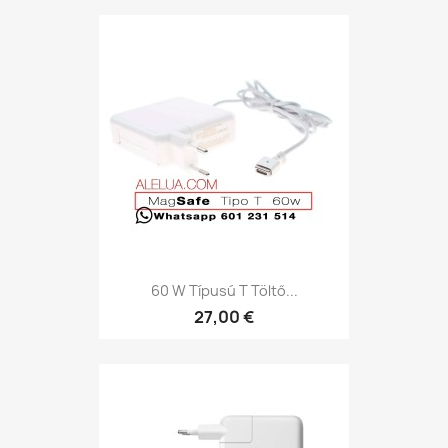
60 W Típusú T Töltő...
27,00 €