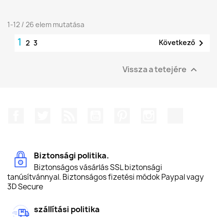
1-12 / 26 elem mutatása
1

Következő
2
3
Vissza a tetejére

Facebook
Twitter
RSS
YouTube
Pinterest
Instagram
TikTok
Biztonsági politika.
Biztonságos vásárlás SSL biztonsági
tanúsítvánnyal. Biztonságos fizetési módok Paypal vagy
3D Secure
szállítási politika