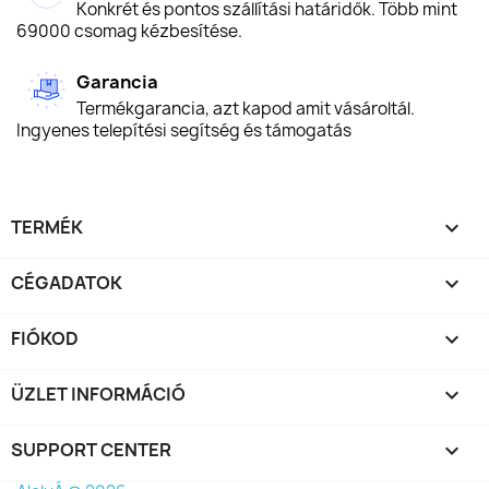
Konkrét és pontos szállítási határidők. Több mint
69000 csomag kézbesítése.
Garancia
Termékgarancia, azt kapod amit vásároltál.
Ingyenes telepítési segítség és támogatás
TERMÉK

CÉGADATOK

FIÓKOD

ÜZLET INFORMÁCIÓ
keyboard_arrow_down
SUPPORT CENTER
