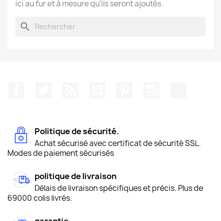
ici au fur et à mesure qu'ils seront ajoutés.
search
Facebook
Twitter
Rss
YouTube
Pinterest
Instagram
TikTok
Politique de sécurité.
Achat sécurisé avec certificat de sécurité SSL.
Modes de paiement sécurisés
politique de livraison
Délais de livraison spécifiques et précis. Plus de
69000 colis livrés.
garantie