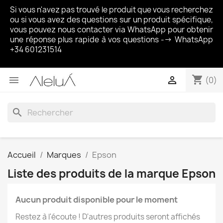
Si vous n'avez pas trouvé le produit que vous recherchez
ou si vous avez des questions sur un produit spécifique,
vous pouvez nous contacter via WhatsApp pour obtenir
une réponse plus rapide à vos questions --> WhatsApp
+34 601231514
shopping_cart


(0)
search
Accueil
Marques
Epson
Liste des produits de la marque Epson
Aucun produit disponible pour le moment
Restez à l'écoute ! D'autres produits seront affichés