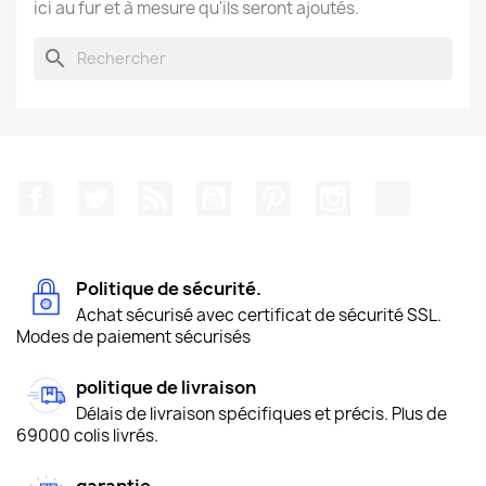
ici au fur et à mesure qu'ils seront ajoutés.
search
Facebook
Twitter
Rss
YouTube
Pinterest
Instagram
TikTok
Politique de sécurité.
Achat sécurisé avec certificat de sécurité SSL.
Modes de paiement sécurisés
politique de livraison
Délais de livraison spécifiques et précis. Plus de
69000 colis livrés.
garantie