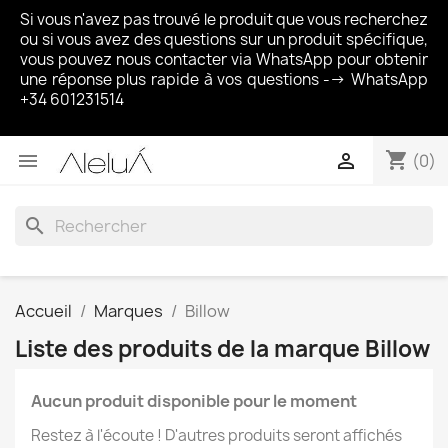
Si vous n'avez pas trouvé le produit que vous recherchez
ou si vous avez des questions sur un produit spécifique,
vous pouvez nous contacter via WhatsApp pour obtenir
une réponse plus rapide à vos questions --> WhatsApp
+34 601231514
shopping_cart


(0)
search
Accueil
Marques
Billow
Liste des produits de la marque Billow
Aucun produit disponible pour le moment
Restez à l'écoute ! D'autres produits seront affichés