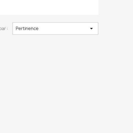

par :
Pertinence