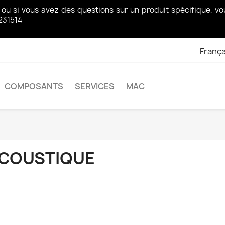
z ou si vous avez des questions sur un produit spécifique, 
231514
França
COMPOSANTS
SERVICES
MAC
COUSTIQUE