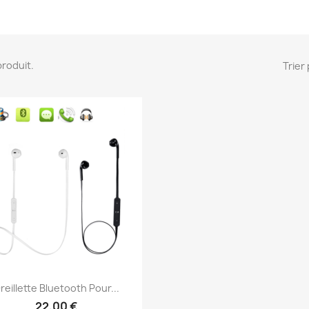
 produit.
Trier 
Aperçu rapide

reillette Bluetooth Pour...
22,00 €