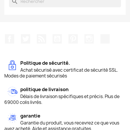
search
Facebook
Twitter
Rss
YouTube
Pinterest
Instagram
TikTok
Politique de sécurité.
Achat sécurisé avec certificat de sécurité SSL.
Modes de paiement sécurisés
politique de livraison
Délais de livraison spécifiques et précis. Plus de
69000 colis livrés.
garantie
Garantie du produit, vous recevrez ce que vous
avez acheté. Aide et assistance gratuites