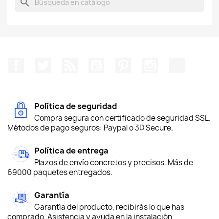
search
Facebook
Twitter
Rss
YouTube
Pinterest
Instagram
TikTok
Política de seguridad
Compra segura con certificado de seguridad SSL.
Métodos de pago seguros: Paypal o 3D Secure.
Política de entrega
Plazos de envío concretos y precisos. Más de
69000 paquetes entregados.
Garantía
Garantía del producto, recibirás lo que has
comprado. Asistencia y ayuda en la instalación